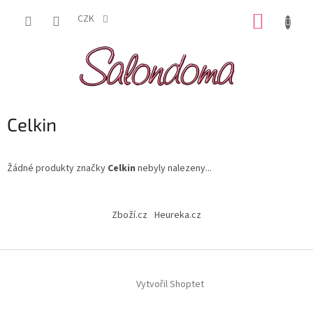
Přejít
NÁKUP
na
CZK
obsah
KOŠÍK
Celkin
Žádné produkty značky
Celkin
nebyly nalezeny...
Z
á
Zboží.cz
Heureka.cz
p
a
t
í
Vytvořil Shoptet