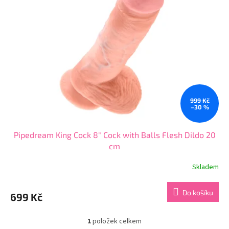
i
r
s
o
p
d
r
u
o
k
d
t
u
ů
k
t
ů
999 Kč
–30 %
Pipedream King Cock 8" Cock with Balls Flesh Dildo 20
cm
Skladem
Do košíku
699 Kč
1
položek celkem
O