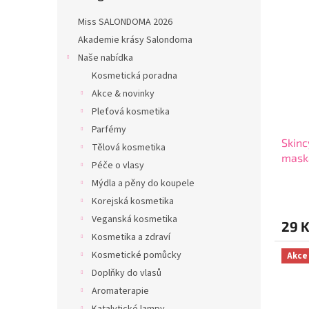
n
ý
í
e
Miss SALONDOMA 2026
p
p
l
i
r
Akademie krásy Salondoma
s
o
Naše nabídka
p
d
Kosmetická poradna
r
u
Akce & novinky
o
k
Pleťová kosmetika
d
t
u
ů
Parfémy
Skinc
k
Tělová kosmetika
maska
t
Péče o vlasy
ks
ů
Mýdla a pěny do koupele
Průmě
hodno
Korejská kosmetika
produ
Veganská kosmetika
29 
je
Kosmetika a zdraví
4,7
z
Kosmetické pomůcky
Akce
5
Doplňky do vlasů
hvězdi
Aromaterapie