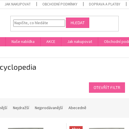
JAK NAKUPOVAT
OBCHODNÍ PODMÍNKY
DOPRAVA A PLATBY
HLEDAT
Naše nabídka
AKCE
Jak nakupovat
Obchodní pod
ncyclopedia
OTEVŘÍT FILTR
nější
Nejdražší
Nejprodávanější
Abecedně