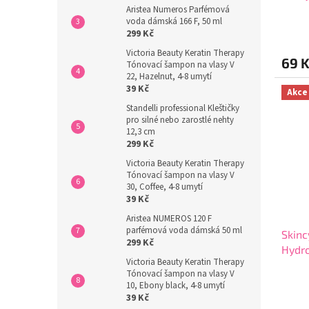
Aristea Numeros Parfémová
voda dámská 166 F, 50 ml
Průmě
299 Kč
hodno
produ
Victoria Beauty Keratin Therapy
69 
je
Tónovací šampon na vlasy V
4,9
22, Hazelnut, 4-8 umytí
39 Kč
z
Akce
5
Standelli professional Kleštičky
hvězdi
pro silné nebo zarostlé nehty
12,3 cm
299 Kč
Victoria Beauty Keratin Therapy
Tónovací šampon na vlasy V
30, Coffee, 4-8 umytí
39 Kč
Aristea NUMEROS 120 F
parfémová voda dámská 50 ml
Skin
299 Kč
Hydro
Victoria Beauty Keratin Therapy
vitam
Tónovací šampon na vlasy V
Průmě
10, Ebony black, 4-8 umytí
hodno
39 Kč
produ