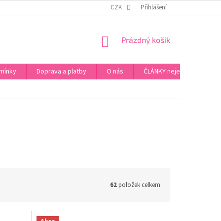
ZPŮSOB PLATBY ZA ZBOŽÍ
VZORKOVÁ PRODEJNA - PRAHA 5, JINONICE
CZK
Přihlášení
NÁKUPNÍ
Prázdný košík
KOŠÍK
mínky
Doprava a platby
O nás
ČLÁNKY nejen o Kosmetic
62
položek celkem