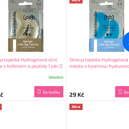
Akce
yclopedia Hydrogelová oční
Skincyclopedia Hydrogelová
 s kofeinem a peptidy 1 pár/2
maska s kyselinou hyaluron
pár/2 ks
Skladem
rné
Průměrné
cení
hodnocení
ktu
produktu
Do košíku
Do
Kč
29 Kč
je
5,0
z
Akce
5
ček.
hvězdiček.