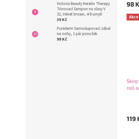
98 
Victoria Beauty Keratin Therapy
je
Tónovací šampon na vlasy V
5,0
32, Velvet brown, 4-8 umytí
z
Akce
39 Kč
5
hvězdi
Purederm Samoslupovací zábal
na nohy, 1 pár ponožek
99 Kč
Skinc
roll 
Průmě
hodno
produ
119 
je
4,6
z
5