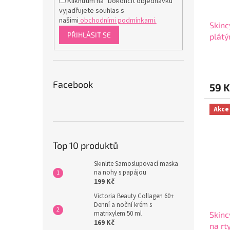
Kliknutím na "Dokončit objednávku"
vyjadřujete souhlas s
našimi
obchodními podmínkami.
Skinc
PŘIHLÁSIT SE
plátý
hyal
Průmě
hodno
produ
Facebook
59 K
je
4,8
z
Akce
5
hvězdi
Top 10 produktů
Skinlite Samoslupovací maska
na nohy s papájou
199 Kč
Victoria Beauty Collagen 60+
Denní a noční krém s
matrixylem 50 ml
Skinc
169 Kč
na rt