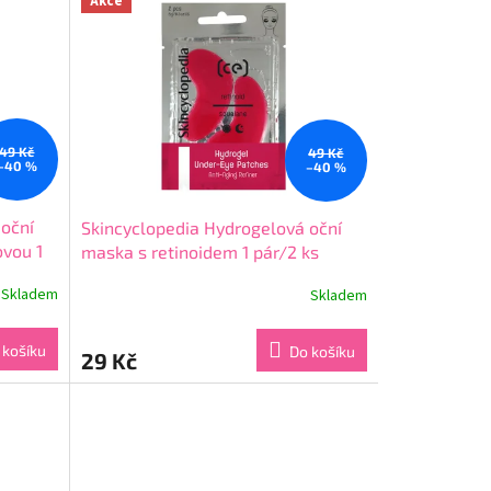
Akce
49 Kč
49 Kč
–40 %
–40 %
 oční
Skincyclopedia Hydrogelová oční
ovou 1
maska s retinoidem 1 pár/2 ks
Skladem
Skladem
Průměrné
hodnocení
produktu
 košíku
Do košíku
29 Kč
je
4,9
z
5
hvězdiček.