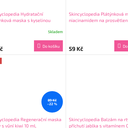
yclopedia Hydratační
Skincyclopedia Plátýnková 
nková maska s kyselinou
niacinamidem na prosvětlen
uronovou 20 mL
pigmentových skvrn 20 mL
Skladem
rné
Průměrné
cení
hodnocení
ktu
produktu
Do košíku
Do
č
59 Kč
je
4,7
z
5
ček.
hvězdiček.
89 Kč
–22 %
yclopedia Regenerační maska
Skincyclopedia Balzám na rt
y s vůní kiwi 10 mL
příchutí jablka s vitamínem 