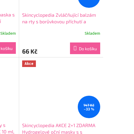
maska s
Skincyclopedia Zvláčňující balzám
í
na rty s borůvkovou příchutí a
kyselinou hyaluronovou 10 mL
Skladem
Skladem
Průměrné
hodnocení
produktu
 košíku
Do košíku
66 Kč
je
4,7
z
Akce
5
hvězdiček.
147 Kč
–33 %
y s
Skincyclopedia AKCE 2+1 ZDARMA
C 10 mL
Hydrogelové oční masky s s