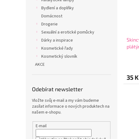
Katalytické lampy
Bydlení a doplňky
Domácnost
Drogerie
Sexuální a erotické pomůcky
Skinc
Dárky a inspirace
plátý
Kosmetické řady
poly
Kosmetický slovník
Průmě
AKCE
hodno
produ
35 K
je
4,9
Odebírat newsletter
z
5
Vložte svůj e-mail a my vám budeme
hvězdi
zasílat informace o nových produktech na
našem e-shopu.
E-mail