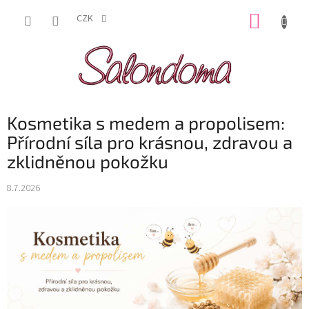
Přejít
NÁKUP
na
CZK
obsah
KOŠÍK
Kosmetika s medem a propolisem:
Přírodní síla pro krásnou, zdravou a
zklidněnou pokožku
8.7.2026