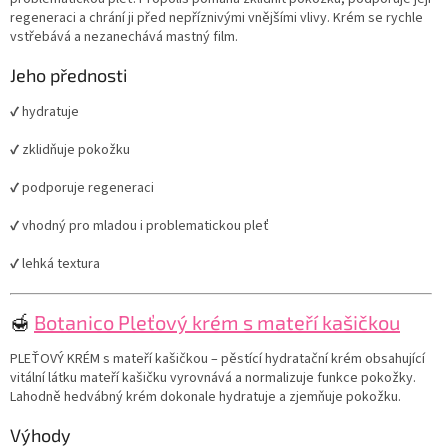
regeneraci a chrání ji před nepříznivými vnějšími vlivy. Krém se rychle
vstřebává a nezanechává mastný film.
Jeho přednosti
✔ hydratuje
✔ zklidňuje pokožku
✔ podporuje regeneraci
✔ vhodný pro mladou i problematickou pleť
✔ lehká textura
🍯
Botanico Pleťový krém s mateří kašičkou
PLEŤOVÝ KRÉM s mateří kašičkou – pěstící hydratační krém obsahující
vitální látku mateří kašičku vyrovnává a normalizuje funkce pokožky.
Lahodně hedvábný krém dokonale hydratuje a zjemňuje pokožku.
Výhody