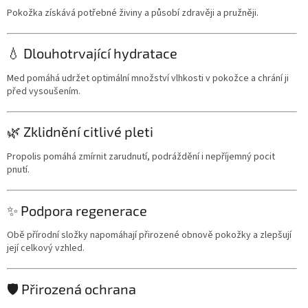
Pokožka získává potřebné živiny a působí zdravěji a pružněji.
💧 Dlouhotrvající hydratace
Med pomáhá udržet optimální množství vlhkosti v pokožce a chrání ji
před vysoušením.
🌿 Zklidnění citlivé pleti
Propolis pomáhá zmírnit zarudnutí, podráždění i nepříjemný pocit
pnutí.
✨ Podpora regenerace
Obě přírodní složky napomáhají přirozené obnově pokožky a zlepšují
její celkový vzhled.
🛡️ Přirozená ochrana