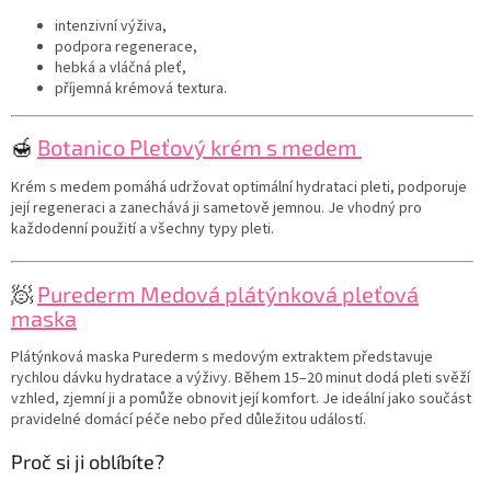
intenzivní výživa,
podpora regenerace,
hebká a vláčná pleť,
příjemná krémová textura.
🍯
Botanico Pleťový krém s medem
Krém s medem pomáhá udržovat optimální hydrataci pleti, podporuje
její regeneraci a zanechává ji sametově jemnou. Je vhodný pro
každodenní použití a všechny typy pleti.
🧖
Purederm Medová plátýnková pleťová
maska
Plátýnková maska Purederm s medovým extraktem představuje
rychlou dávku hydratace a výživy. Během 15–20 minut dodá pleti svěží
vzhled, zjemní ji a pomůže obnovit její komfort. Je ideální jako součást
pravidelné domácí péče nebo před důležitou událostí.
Proč si ji oblíbíte?