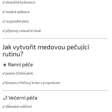
✔ okamžitá hydratace
✔ snadná aplikace
✔ rozjasnění pleti
✔ příjemný relaxační rituál
Jak vytvořit medovou pečující
rutinu?
☀️ Ranní péče
✔ jemné čištění pleti
✔ Botanico Pleťový krém s propolisem
🌙 Večerní péče
✔ důkladné odlíčení