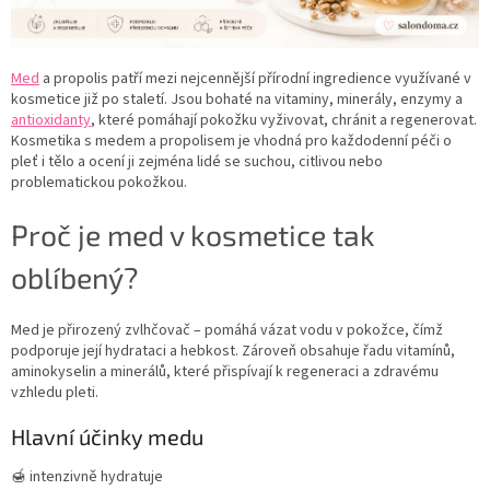
Med
a propolis patří mezi nejcennější přírodní ingredience využívané v
kosmetice již po staletí. Jsou bohaté na vitaminy, minerály, enzymy a
antioxidanty
, které pomáhají pokožku vyživovat, chránit a regenerovat.
Kosmetika s medem a propolisem je vhodná pro každodenní péči o
pleť i tělo a ocení ji zejména lidé se suchou, citlivou nebo
problematickou pokožkou.
Proč je med v kosmetice tak
oblíbený?
Med je přirozený zvlhčovač – pomáhá vázat vodu v pokožce, čímž
podporuje její hydrataci a hebkost. Zároveň obsahuje řadu vitamínů,
aminokyselin a minerálů, které přispívají k regeneraci a zdravému
vzhledu pleti.
Hlavní účinky medu
🍯 intenzivně hydratuje