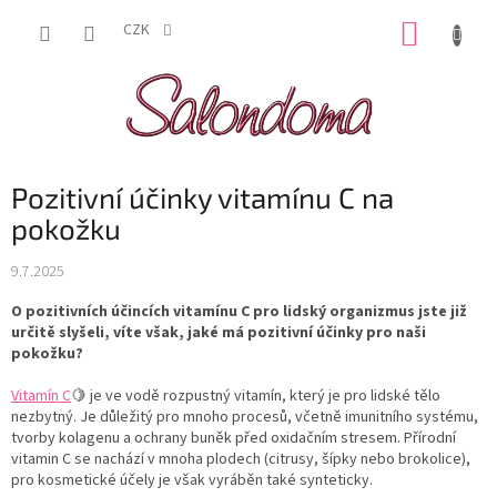
Přejít
NÁKUP
na
CZK
obsah
KOŠÍK
Pozitivní účinky vitamínu C na
pokožku
9.7.2025
O pozitivních účincích vitamínu C pro lidský organizmus jste již
určitě slyšeli, víte však, jaké má pozitivní účinky pro naši
pokožku?
Vitamín C
🍋 je ve vodě rozpustný vitamín, který je pro lidské tělo
nezbytný. Je důležitý pro mnoho procesů, včetně imunitního systému,
tvorby kolagenu a ochrany buněk před oxidačním stresem. Přírodní
vitamin C se nachází v mnoha plodech (citrusy, šípky nebo brokolice),
pro kosmetické účely je však vyráběn také synteticky.