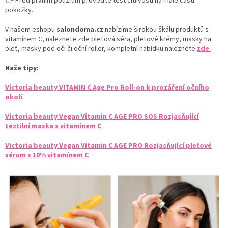
👉 Před prvním použitím proveďte test citlivosti na malé části
pokožky.
V našem eshopu
salondoma.cz
nabízíme širokou škálu produktů s
vitamínem C,
naleznete zde pleťová séra, pleťové krémy, masky na
pleť, masky pod oči či oční roller, kompletní nabídku naleznete
zde
:
Naše tipy:
Victoria beauty VITAMIN C Age Pro Roll-on k prozáření očního
okolí
Victoria beauty Vegan Vitamin C AGE PRO SOS Rozjasňující
textilní maska s vitamínem C
Victoria beauty Vegan Vitamin C AGE PRO Rozjasňující pleťové
sérum s 10% vitamínem C