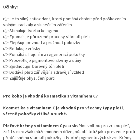
Účinky:
👉 Je to silný antioxidant, který pomáhá chránit před poškozením
volnými radikály a slunečním zářením
👉 Stimuluje tvorbu kolagenu
👉 Zpomaluje přirozené procesy stárnutí pleti
👉 Zlepšuje pevnost a pružnost pokožky
👉 Redukuje vrásky
👉 Pomáhá s hojením a regenerací pokožky
👉 Prosvětluje pigmentové skvrny a stíny
👉 Sjednocuje barevný tón pleti
👉 Dodává pleti zářivější a zdravější vzhled
👉 Zajišťuje okysličení pleti
Pro koho je vhodná kosmetika s vitamínem C?
Kosmetika s vitaminem C je vhodná pro všechny typy pleti,
včetně pokožky citlivé a suché.
Pleťové krémy s vitamínem C
jsou skvělou volbou pro zralou pleť,
začít s nimi však může mnohem dříve, působí totiž jako prevence proti
předčasnému stárnutí pokožky a tvorbě pigmentových skvrn. Krémy