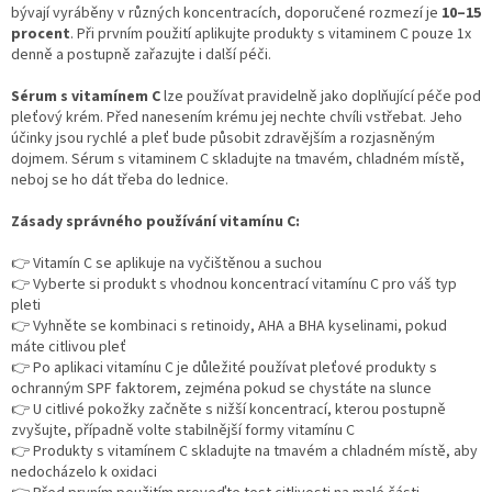
bývají vyráběny
v různých koncentracích, doporučené rozmezí je
10–15
procent
. Při prvním použití aplikujte produkty s vitaminem C pouze 1x
denně a postupně zařazujte i další péči.
Sérum s vitamínem C
lze používat pravidelně jako doplňující péče pod
pleťový krém. Před nanesením krému jej nechte chvíli vstřebat. Jeho
účinky jsou rychlé a pleť bude působit zdravějším a rozjasněným
dojmem. Sérum s vitaminem C skladujte na tmavém, chladném místě,
neboj se ho dát třeba do lednice.
Zásady správného používání vitamínu C:
👉 Vitamín C se aplikuje na vyčištěnou a suchou
👉 Vyberte si produkt s vhodnou koncentrací vitamínu C pro váš typ
pleti
👉 Vyhněte se kombinaci s retinoidy, AHA a BHA kyselinami, pokud
máte citlivou pleť
👉 Po aplikaci vitamínu C je důležité používat pleťové produkty s
ochranným SPF faktorem, zejména pokud se chystáte na slunce
👉 U citlivé pokožky začněte s nižší koncentrací, kterou postupně
zvyšujte, případně volte stabilnější formy vitamínu C
👉 Produkty s vitamínem C skladujte na tmavém a chladném místě, aby
nedocházelo k oxidaci