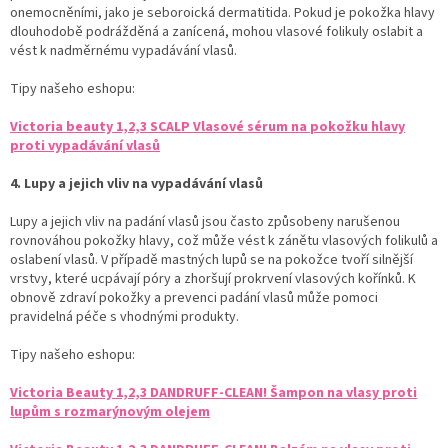
onemocněními, jako je seboroická dermatitida. Pokud je pokožka hlavy
dlouhodobě podrážděná a zanícená, mohou vlasové folikuly oslabit a
vést k nadměrnému vypadávání vlasů.
Tipy našeho eshopu:
Victoria beauty 1,2,3 SCALP Vlasové sérum na pokožku hlavy
proti vypadávání vlasů
4. Lupy a jejich vliv na vypadávání vlasů
Lupy a jejich vliv na padání vlasů jsou často způsobeny narušenou
rovnováhou pokožky hlavy, což může vést k zánětu vlasových folikulů a
oslabení vlasů. V případě mastných lupů se na pokožce tvoří silnější
vrstvy, které ucpávají póry a zhoršují prokrvení vlasových kořínků. K
obnově zdraví pokožky a prevenci padání vlasů může pomoci
pravidelná péče s vhodnými produkty.
Tipy našeho eshopu:
Victoria Beauty 1,2,3 DANDRUFF-CLEAN! Šampon na vlasy proti
lupům s rozmarýnovým olejem