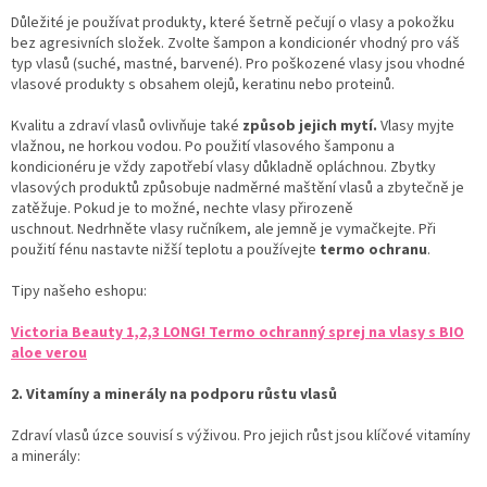
Důležité je používat produkty, které šetrně pečují o vlasy a pokožku
bez agresivních složek. Zvolte šampon a kondicionér vhodný pro váš
typ vlasů (suché, mastné, barvené).
Pro poškozené vlasy jsou vhodné
vlasové produkty s obsahem olejů, keratinu nebo proteinů.
Kvalitu a zdraví vlasů ovlivňuje také
způsob jejich mytí.
Vlasy myjte
vlažnou, ne horkou vodou. Po použití vlasového šamponu a
kondicionéru je vždy zapotřebí vlasy důkladně opláchnou. Zbytky
vlasových produktů způsobuje nadměrné maštění vlasů a zbytečně je
zatěžuje. Pokud je to možné, nechte vlasy přirozeně
uschnout. Nedrhněte vlasy ručníkem, ale jemně je vymačkejte.
Při
použití fénu nastavte nižší teplotu a používejte
termo ochranu
.
Tipy našeho eshopu:
Victoria Beauty 1,2,3 LONG! Termo ochranný sprej na vlasy s BIO
aloe verou
2. Vitamíny a minerály na podporu růstu vlasů
Zdraví vlasů úzce souvisí s výživou. Pro jejich růst jsou klíčové vitamíny
a minerály: