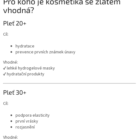
Pro koho je kosmetika se zlatem
vhodná?
Pleť 20+
Cíl:
hydratace
prevence prvních známek únavy
Vhodné:
✔ lehké hydrogelové masky
✔ hydratační produkty
Pleť 30+
Cíl:
podpora elasticity
první vrásky
rozjasnění
Vhodné: