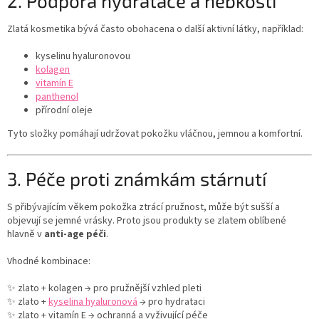
2. Podpora hydratace a hebkosti
Zlatá kosmetika bývá často obohacena o další aktivní látky, například:
kyselinu hyaluronovou
kolagen
vitamín E
panthenol
přírodní oleje
Tyto složky pomáhají udržovat pokožku vláčnou, jemnou a komfortní.
3. Péče proti známkám stárnutí
S přibývajícím věkem pokožka ztrácí pružnost, může být sušší a
objevují se jemné vrásky. Proto jsou produkty se zlatem oblíbené
hlavně v
anti-age péči
.
Vhodné kombinace:
✨ zlato + kolagen → pro pružnější vzhled pleti
✨ zlato +
kyselina hyaluronová
→ pro hydrataci
✨ zlato + vitamín E → ochranná a vyživující péče