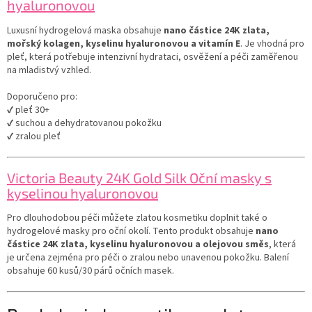
hyaluronovou
Luxusní hydrogelová maska obsahuje
nano částice 24K zlata,
mořský kolagen, kyselinu hyaluronovou a vitamín E
. Je vhodná pro
pleť, která potřebuje intenzivní hydrataci, osvěžení a péči zaměřenou
na mladistvý vzhled.
Doporučeno pro:
✔ pleť 30+
✔ suchou a dehydratovanou pokožku
✔ zralou pleť
Victoria Beauty 24K Gold Silk Oční masky s
kyselinou hyaluronovou
Pro dlouhodobou péči můžete zlatou kosmetiku doplnit také o
hydrogelové masky pro oční okolí. Tento produkt obsahuje
nano
částice 24K zlata, kyselinu hyaluronovou a olejovou směs
, která
je určena zejména pro péči o zralou nebo unavenou pokožku. Balení
obsahuje 60 kusů/30 párů očních masek.