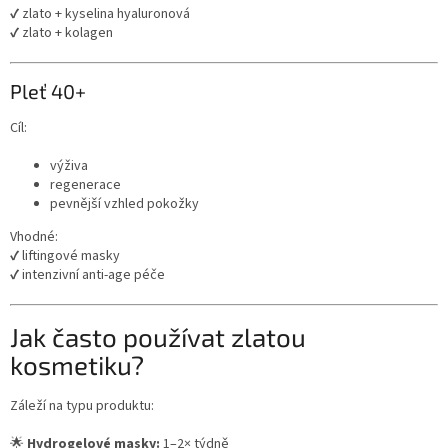
✔ zlato + kyselina hyaluronová
✔ zlato + kolagen
Pleť 40+
Cíl:
výživa
regenerace
pevnější vzhled pokožky
Vhodné:
✔ liftingové masky
✔ intenzivní anti-age péče
Jak často používat zlatou
kosmetiku?
Záleží na typu produktu:
🌟
Hydrogelové masky:
1–2× týdně