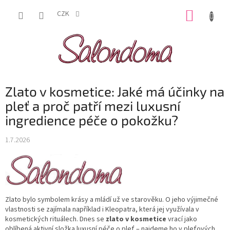
Přejít
NÁKUP
na
CZK
obsah
KOŠÍK
Zlato v kosmetice: Jaké má účinky na
pleť a proč patří mezi luxusní
ingredience péče o pokožku?
1.7.2026
Zlato bylo symbolem krásy a mládí už ve starověku. O jeho výjimečné
vlastnosti se zajímala například i
Kleopatra
, která jej využívala v
kosmetických rituálech. Dnes se
zlato v kosmetice
vrací jako
oblíbená aktivní složka luxusní péče o pleť – najdeme ho v pleťových