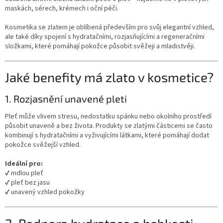
maskách, sérech, krémech i oční péči.
Kosmetika se zlatem je oblíbená především pro svůj elegantní vzhled,
ale také díky spojení s hydratačními, rozjasňujícími a regeneračními
složkami, které pomáhají pokožce působit svěžeji a mladistvěji.
Jaké benefity má zlato v kosmetice?
1. Rozjasnění unavené pleti
Pleť může vlivem stresu, nedostatku spánku nebo okolního prostředí
působit unaveně a bez života. Produkty se zlatými částicemi se často
kombinují s hydratačními a vyživujícími látkami, které pomáhají dodat
pokožce svěžejší vzhled.
Ideální pro:
✔ mdlou pleť
✔ pleť bez jasu
✔ unavený vzhled pokožky