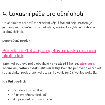
4. Luxusní péče pro oční okolí
Oblast kolem očí patří mezi nejcitlivější části obličeje. Potřebuje
jemnou péči zaměřenou na hydrataci, svěžest a vyhlazení vzhledu
drobných linek.
Doporučený produkt:
Purederm Zlatá hydrogelová maska pro oční
okolí a krk
Tato hydrogelová péče obsahuje
nano zlaté částice,
aloe vera
,
adenosin, roibos a další aktivní látky
. Pomáhá pečovat o oční okolí
i oblast krku, podporuje hydratovaný a vyhlazenější vzhled pokožky.
Ideální použití:
před důležitou událostí
při unaveném vzhledu očí
jako pravidelná domácí péče