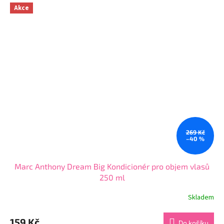
z
Akce
5
hvězdiček.
269 Kč
–40 %
Marc Anthony Dream Big Kondicionér pro objem vlasů
250 ml
Skladem
Průměrné
hodnocení
produktu
159 Kč
Do košíku