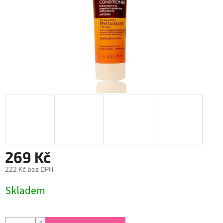
269 Kč
222 Kč bez DPH
Měrná
Skladem
cena: