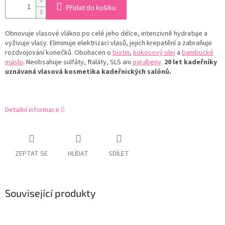
Přidat do košíku
Obnovuje vlasové vlákno po celé jeho délce, intenzivně hydratuje a
vyživuje vlasy. E
liminuje elektrizaci vlasů, jejich krepatění a zabraňuje
rozdvojování konečků. Obohacen o
biotin
,
kokosový olej
a
bambucké
máslo
.
Neobsahuje sulfáty, ftaláty, SLS ani
parabeny
.
20 let kadeřníky
uznávaná vlasová kosmetika kadeřnických salónů.
Detailní informace
ZEPTAT SE
HLÍDAT
SDÍLET
Související produkty