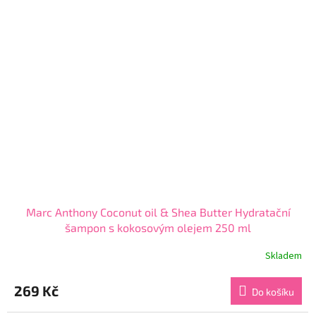
Marc Anthony Coconut oil & Shea Butter Hydratační
šampon s kokosovým olejem 250 ml
Skladem
Průměrné
hodnocení
produktu
269 Kč
Do košíku
je
4,2