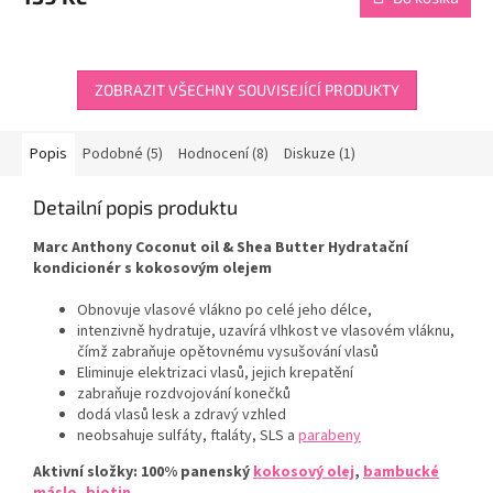
je
3,9
z
5
hvězdiček.
ZOBRAZIT VŠECHNY SOUVISEJÍCÍ PRODUKTY
Popis
Podobné (5)
Hodnocení (8)
Diskuze (1)
Detailní popis produktu
Marc Anthony Coconut oil & Shea Butter Hydratační
kondicionér s kokosovým olejem
Obnovuje vlasové vlákno po celé jeho délce,
intenzivně hydratuje,
uzavírá vlhkost ve vlasovém vláknu,
čímž zabraňuje opětovnému vysušování vlasů
Eliminuje elektrizaci vlasů, jejich krepatění
zabraňuje rozdvojování konečků
dodá vlasů lesk a zdravý vzhled
neobsahuje sulfáty, ftaláty, SLS a
parabeny
Aktivní složky: 100% panenský
kokosový olej
,
bambucké
máslo
,
biotin