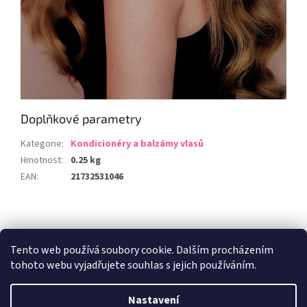
Doplňkové parametry
Kategorie
:
Kondicionéry a balzámy vlasů
Hmotnost
:
0.25 kg
EAN
:
21732531046
Z
á
Zboží.cz
Heureka.cz
p
Tento web používá soubory cookie. Dalším procházením
a
tohoto webu vyjadřujete souhlas s jejich používáním.
t
í
Nastavení
Vytvořil Shoptet