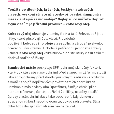
Toužíte po dlouhých, krásných, lesklých a zdravých
vlasech, vyzkoušeli jste už stovky přípravků, šamponů a
masek a stejně se nic neděje? Nejlepší, co můžete dopřát
svým vlasům je přírodní produkt –
kokosový olej
.
Kokosový olej
obsahuje vitamíny E a K a také železo, což jsou
látky, které přispívají růstu vlasů. Pravidelné
používání
kokosového oleje vlasy
zvlhčí a zároveň je skvělou
prevencí. Díky vitamínu E dodává potřebnou jemnost a zdravý
vzhled.
Kokosový olej
vniká hluboko do struktury vlasu a tím mu
dodává potřebné živiny.
Bambucké máslo
poskytuje SPF (ochranný slunečný faktor),
který dokáže vaše vlasy ochránit před slunečním zářením, slouží
jako zdroj ochrany před škodlivými volnými radikály ve vzduchu
a vodě nebo při nepříznivých povětrnostních podmínkách.
Bambucké máslo vlasy obalí (potáhne), čímž je chrání před
horkem (fénování, časté používání žehličky, natáčky a další
úpravy vlasů), chrání vlasy také pobarvení, kdy obnovuje
ztracenou vlhkost nebo ho oceníte, pokud rádi plavete. Sůl a
chlór totiž dávají našim vlasům pěkně zabrat.