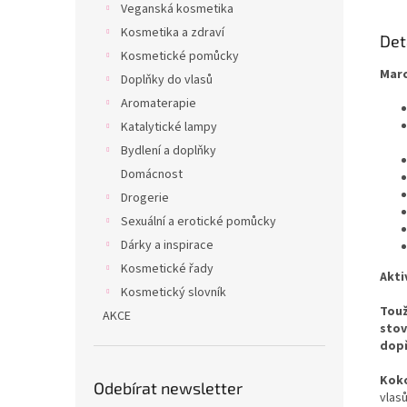
Veganská kosmetika
Kosmetika a zdraví
Det
Kosmetické pomůcky
Marc
Doplňky do vlasů
Aromaterapie
Katalytické lampy
Bydlení a doplňky
Domácnost
Drogerie
Sexuální a erotické pomůcky
Dárky a inspirace
Kosmetické řady
Akti
Kosmetický slovník
Touž
AKCE
stov
dopř
Koko
Odebírat newsletter
vlas