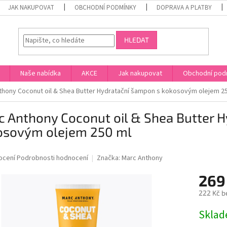
JAK NAKUPOVAT
OBCHODNÍ PODMÍNKY
DOPRAVA A PLATBY
HLEDAT
Naše nabídka
AKCE
Jak nakupovat
Obchodní pod
thony Coconut oil & Shea Butter Hydratační šampon s kokosovým olejem 2
c Anthony Coconut oil & Shea Butter 
osovým olejem 250 ml
né
ocení
Podrobnosti hodnocení
Značka:
Marc Anthony
ní
269
u
222 Kč b
Měrná
Skla
cena:
ek.