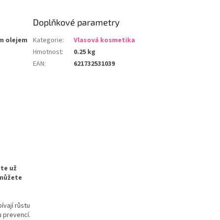
Doplňkové parametry
m olejem
Kategorie
:
Vlasová kosmetika
Hmotnost
:
0.25 kg
EAN
:
621732531039
ste už
 můžete
ívají růstu
u prevencí.