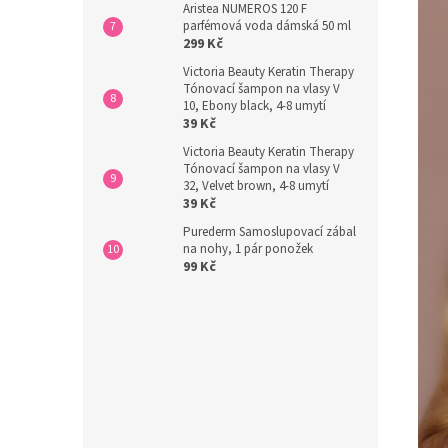
Aristea NUMEROS 120 F
parfémová voda dámská 50 ml
299 Kč
Victoria Beauty Keratin Therapy
Tónovací šampon na vlasy V
10, Ebony black, 4-8 umytí
39 Kč
Victoria Beauty Keratin Therapy
Tónovací šampon na vlasy V
32, Velvet brown, 4-8 umytí
39 Kč
Purederm Samoslupovací zábal
na nohy, 1 pár ponožek
99 Kč