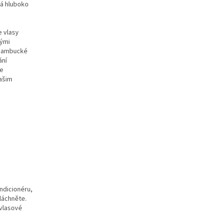
á hluboko
e vlasy
nými
 Bambucké
ání
je
našim
ndicionéru,
láchněte.
 vlasové