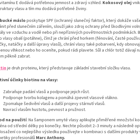
 vitamínu E dodává potřebnou jemnost a zdravý vzhled.
Kokosový olej
vnik
truktury vlasu a tím mu dodává potřebné živiny.
bucké máslo
poskytuje SPF (ochranný slunečný faktor), který dokáže vaš
ánit před slunečním zářením, slouží jako zdroj ochrany před škodlivými vol
kály ve vzduchu a vodě nebo při nepříznivých povětrnostních podmínkách.
 vlasy obalí (potáhne), čímž je chrání před horkem (fénování, časté použív
čky, natáčky a další úpravy vlasů), chrání vlasy také pobarvení, kdy obnovu
enou vlhkost nebo ho oceníte, pokud rádi plavete. Sůl a chlór totiž dávají 
ům pěkně zabrat.
tin
je druh proteinu, který představuje základní stavební složku vlasu.
tivní účinky biotinu na vlasy:
Zabraňuje padání vlasů a podporuje jejich růst.
Podporuje tvorbu kolagenu a pomáhá zpevnit vlasové vlákno.
Zpomaluje šedivění vlasů a další projevy stárnutí vlasů.
Navrací vlasům hustotu, pevnost a pružnost.
od na použití
: Na šamponem umyté vlasy aplikujte přiměřené množství ko
éna od střední délky po konečky. Nechte působit 2–3 minuty a následně op
dosažení co nejlepšího výsledku používejte v kombinaci s dalšími produkty
etiky profesionálů
Marc Anthony.