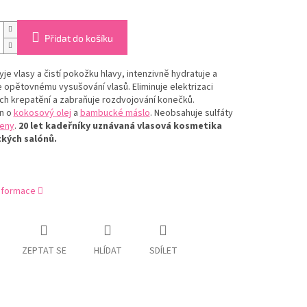
Přidat do košíku
je vlasy a čistí pokožku hlavy, intenzivně hydratuje a
 opětovnému vysušování vlasů. Eliminuje elektrizaci
jich krepatění a zabraňuje rozdvojování konečků.
n o
kokosový olej
a
bambucké máslo
. Neobsahuje sulfáty
eny
.
20 let kadeřníky uznávaná vlasová kosmetika
ckých salónů.
informace
ZEPTAT SE
HLÍDAT
SDÍLET