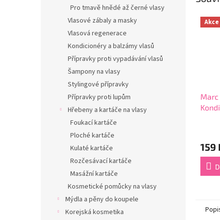
Pro tmavě hnědé až černé vlasy
Vlasové zábaly a masky
Akce
Vlasová regenerace
Kondicionéry a balzámy vlasů
Přípravky proti vypadávání vlasů
Šampony na vlasy
Stylingové přípravky
Marc
Přípravky proti lupům
Kondi
Hřebeny a kartáče na vlasy
vlasů
Foukací kartáče
Průmě
Ploché kartáče
hodno
159 
produ
Kulaté kartáče
je
Rozčesávací kartáče
3,9
D
Masážní kartáče
z
5
Kosmetické pomůcky na vlasy
hvězdi
Mýdla a pěny do koupele
Popi
Korejská kosmetika