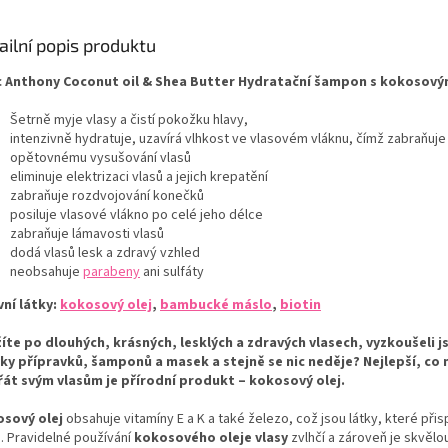
ailní popis produktu
 Anthony Coconut oil & Shea Butter Hydratační šampon s kokosový
Šetrně myje vlasy a čistí pokožku hlavy,
intenzivně hydratuje, uzavírá vlhkost ve vlasovém vláknu, čímž zabraňuje
opětovnému vysušování vlasů
eliminuje elektrizaci vlasů a jejich krepatění
zabraňuje rozdvojování konečků
posiluje vlasové vlákno po celé jeho délce
zabraňuje lámavosti vlasů
dodá vlasů lesk a zdravý vzhled
neobsahuje
parabeny
ani sulfáty
vní látky:
kokosový olej
,
bambucké máslo
,
biotin
íte po dlouhých, krásných, lesklých a zdravých vlasech, vyzkoušeli j
ky přípravků, šamponů a masek a stejně se nic neděje? Nejlepší, co
át svým vlasům je přírodní produkt –
kokosový olej
.
sový olej
obsahuje vitamíny E a K a také železo, což jsou látky, které přisp
ů. Pravidelné používání
kokosového oleje vlasy
zvlhčí a zároveň je skvělo