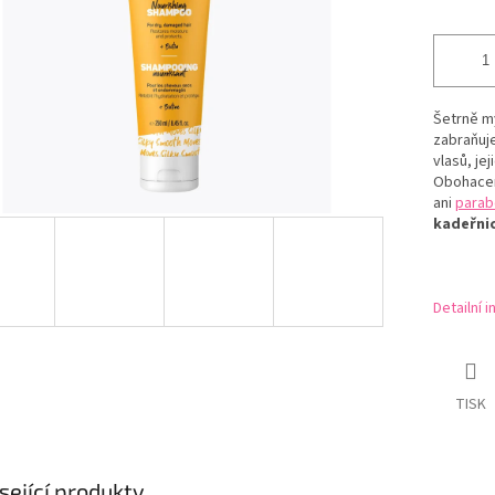
Šetrně my
zabraňuje
vlasů, je
Obohace
ani
parab
kadeřni
Detailní 
TISK
sející produkty