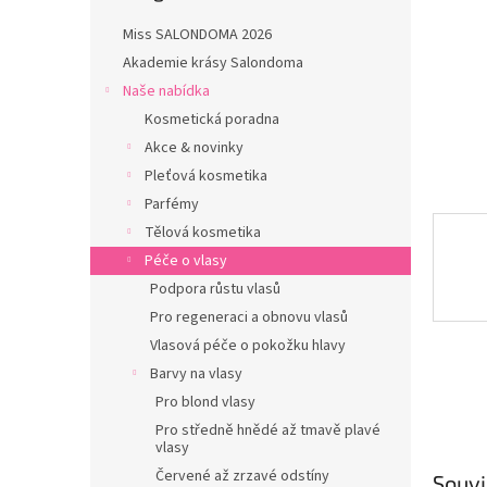
n
e
Miss SALONDOMA 2026
l
Akademie krásy Salondoma
Naše nabídka
Kosmetická poradna
Akce & novinky
Pleťová kosmetika
Parfémy
Tělová kosmetika
Péče o vlasy
Podpora růstu vlasů
Pro regeneraci a obnovu vlasů
Vlasová péče o pokožku hlavy
Barvy na vlasy
Pro blond vlasy
Pro středně hnědé až tmavě plavé
vlasy
Červené až zrzavé odstíny
Souvi