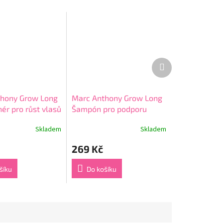
Další
produkt
hony Grow Long
Marc Anthony Grow Long
ér pro růst vlasů
Šampón pro podporu
í od kořínků s
růstu vlasů s kofeinem
Skladem
Skladem
Průměrné
 250 ml
250 ml
hodnocení
269 Kč
produktu
je
3,8
šíku
Do košíku
z
5
hvězdiček.