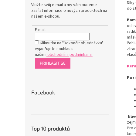
Díky
Vložte svůj e-mail a my vám budeme
do s
zasílat informace o nových produktech na
našem e-shopu.
Bam
ochr
E-mail
radi
máslo
Kliknutím na "Dokončit objednávku"
žehli
vyjadřujete souhlas s
ztrac
našimi
obchodními podmínkami.
vlas
PŘIHLÁSIT SE
Kera
Pozi
Facebook
Náv
zejm
Top 10 produktů
Pro 
kosm