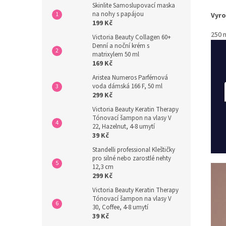
Skinlite Samoslupovací maska
na nohy s papájou
Vyro
199 Kč
250 
Victoria Beauty Collagen 60+
Denní a noční krém s
matrixylem 50 ml
169 Kč
Aristea Numeros Parfémová
voda dámská 166 F, 50 ml
299 Kč
Victoria Beauty Keratin Therapy
Tónovací šampon na vlasy V
22, Hazelnut, 4-8 umytí
39 Kč
Standelli professional Kleštičky
pro silné nebo zarostlé nehty
12,3 cm
299 Kč
Victoria Beauty Keratin Therapy
Tónovací šampon na vlasy V
30, Coffee, 4-8 umytí
39 Kč