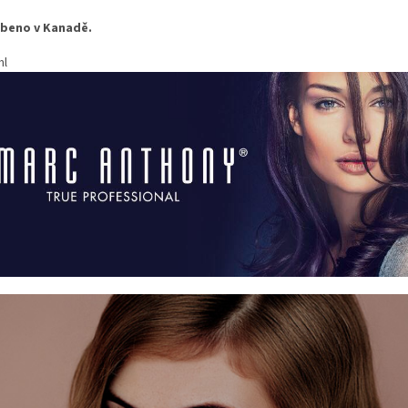
beno v Kanadě.
ml