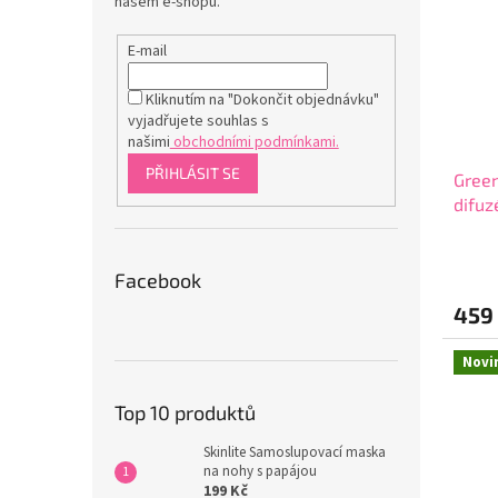
našem e-shopu.
E-mail
Kliknutím na "Dokončit objednávku"
vyjadřujete souhlas s
našimi
obchodními podmínkami.
PŘIHLÁSIT SE
Green
difuz
Průmě
hodno
Facebook
produ
459
je
5,0
z
Novi
5
hvězdi
Top 10 produktů
Skinlite Samoslupovací maska
na nohy s papájou
199 Kč