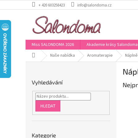
Přejít
+ 420 603258423
info@salondoma.cz
na
obsah
Miss SALONDOMA 2026
Akademie krásy Salondoma
Domů
Naše nabídka
Aromaterapie
Náplně
P
Náp
o
s
Vyhledávání
Nejpr
t
r
a
n
HLEDAT
n
í
p
Přeskočit
a
Kategorie
kategorie