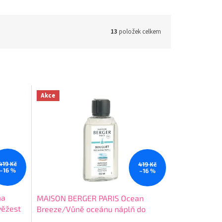
13
položek celkem
Akce
419 Kč
419 Kč
–16 %
–16 %
ma
MAISON BERGER PARIS Ocean
věžest
Breeze/Vůně oceánu náplň do
ml
difuzéru 200 ml