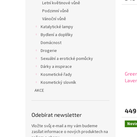
Letní květinové vůně
5,0
z
Podzimní vůně
5
Vánoční vůně
hvězdi
Katalytické lampy
Bydlení a doplňky
Domácnost
Drogerie
Sexuální a erotické pomůcky
Dárky a inspirace
Green
Kosmetické řady
Laven
Kosmetický slovník
AKCE
Průmě
hodno
produ
449
je
Odebírat newsletter
5,0
z
Novi
Vložte svůj e-mail a my vám budeme
5
zasílat informace o nových produktech na
hvězdi