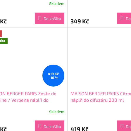
Skladem
rné
Průměrné
cení
hodnocení
ktu
produktu
Do košíku
Do
 Kč
349 Kč
je
5,0
z
5
nka
ček.
hvězdiček.
419 Kč
–16 %
ON BERGER PARIS Zeste de
MAISON BERGER PARIS Citro
ine / Verbena náplň do
náplň do difuzéru 200 ml
éru 200 ml
Skladem
rné
Průměrné
cení
hodnocení
ktu
produktu
Do košíku
Do
 Kč
419 Kč
je