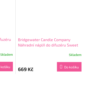
fuzéru
Bridgewater Candle Company
Náhradní náplň do difuzéru Sweet
grace 250 ml
Skladem
Skladem
Průměrné
hodnocení
produktu
 košíku
Do košíku
669 Kč
je
5,0
z
5
hvězdiček.