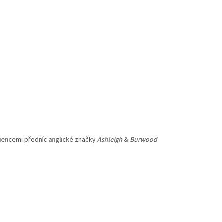
ediencemi předníc anglické značky
Ashleigh
&
Burwood