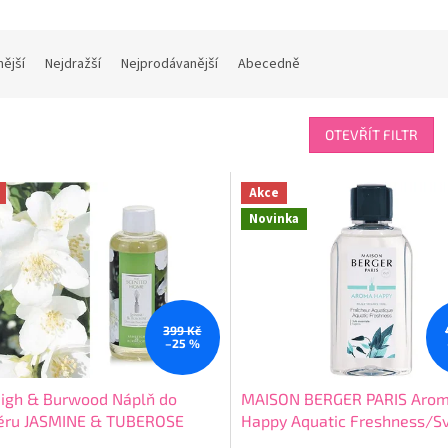
nější
Nejdražší
Nejprodávanější
Abecedně
OTEVŘÍT FILTR
Akce
Novinka
399 Kč
–25 %
eigh & Burwood Náplň do
MAISON BERGER PARIS Aro
zéru JASMINE & TUBEROSE
Happy Aquatic Freshness/S
ín a tuberóza), 150 ml
vody náplň do difuzéru 200 