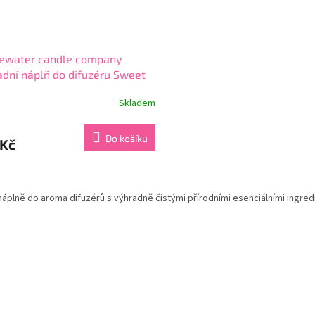
gewater candle company
dní náplň do difuzéru Sweet
 Clear 236 mL
Skladem
rné
cení
ktu
Do košíku
 Kč
O
v
 náplně do aroma difuzérů s výhradně čistými přírodními esenciálními ingr
ček.
l
á
d
a
c
í
p
r
v