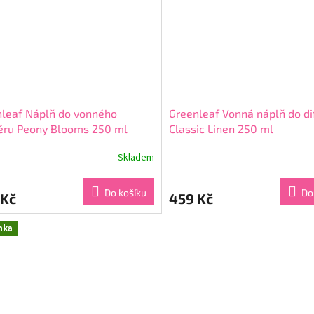
leaf Náplň do vonného
Greenleaf Vonná náplň do di
éru Peony Blooms 250 ml
Classic Linen 250 ml
Skladem
rné
Průměrné
cení
hodnocení
ktu
produktu
Do košíku
Do
 Kč
459 Kč
je
5,0
z
nka
5
ček.
hvězdiček.