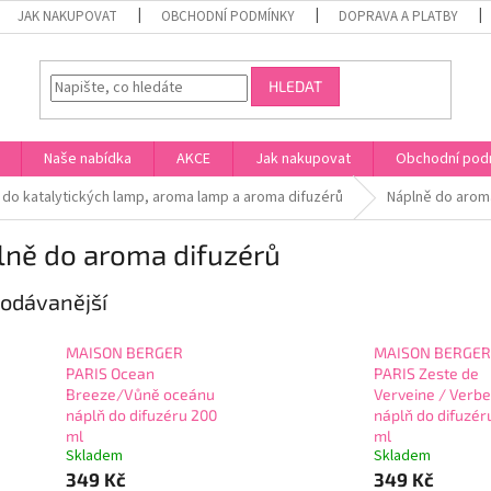
JAK NAKUPOVAT
OBCHODNÍ PODMÍNKY
DOPRAVA A PLATBY
HLEDAT
Naše nabídka
AKCE
Jak nakupovat
Obchodní pod
 do katalytických lamp, aroma lamp a aroma difuzérů
Náplně do arom
lně do aroma difuzérů
odávanější
MAISON BERGER
MAISON BERGER
PARIS Ocean
PARIS Zeste de
Breeze/Vůně oceánu
Verveine / Verb
náplň do difuzéru 200
náplň do difuzér
ml
ml
Skladem
Skladem
349 Kč
349 Kč