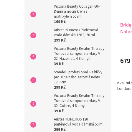
Victoria Beauty Collagen 60+
Denní a noční krém s
matrixylem 50 ml
169 Kč
Brid
Aristea Numeros Parfémová
Náhra
voda dámská 166 F, 50 ml
grace
299 Kč
Průmě
Victoria Beauty Keratin Therapy
hodno
Tónovací šampon na vlasy V
produ
22, Hazelnut, 4-8 umytí
679
je
39 Kč
4,5
z
Standelli professional Kleštičky
pro silné nebo zarostlé nehty
5
12,3 cm
Kvalitní
hvězdi
299 Kč
London.
Victoria Beauty Keratin Therapy
Tónovací šampon na vlasy V
30, Coffee, 4-8 umytí
39 Kč
Aristea NUMEROS 120 F
parfémová voda dámská 50 ml
299 Kč