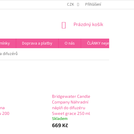
ZPŮSOB PLATBY ZA ZBOŽÍ
VZORKOVÁ PRODEJNA - PRAHA 5, JINONICE
CZK
Přihlášení
NÁKUPNÍ
Prázdný košík
KOŠÍK
mínky
Doprava a platby
O nás
ČLÁNKY nejen o Kosmetic
a difuzérů
Bridgewater Candle
Company Náhradní
ena
náplň do difuzéru
u 200
Sweet grace 250 ml
Skladem
669 Kč