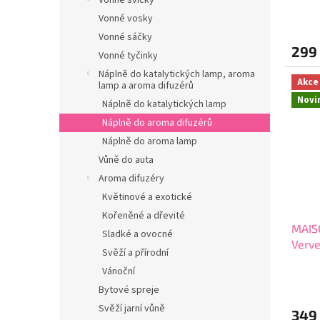
Vonné svíčky
Průmě
Vonné vosky
hodno
Vonné sáčky
produ
299
je
Vonné tyčinky
4,4
Náplně do katalytických lamp, aroma
z
Akce
lamp a aroma difuzérů
5
Novi
Náplně do katalytických lamp
hvězdi
Náplně do aroma difuzérů
Náplně do aroma lamp
Vůně do auta
Aroma difuzéry
Květinové a exotické
Kořeněné a dřevité
MAIS
Sladké a ovocné
Verve
Svěží a přírodní
difuz
Vánoční
Průmě
hodno
Bytové spreje
produ
Svěží jarní vůně
349
je