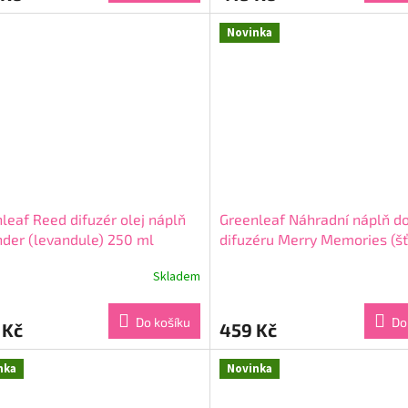
5,0
z
Novinka
5
ček.
hvězdiček.
leaf Reed difuzér olej náplň
Greenleaf Náhradní náplň d
der (levandule) 250 ml
difuzéru Merry Memories (š
vzpomínky) 250 ml
Skladem
rné
Průměrné
cení
hodnocení
ktu
produktu
Do košíku
Do
 Kč
459 Kč
je
5,0
z
nka
Novinka
5
ček.
hvězdiček.