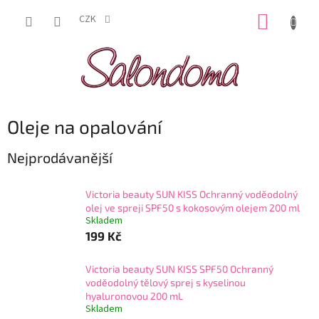
Přejít
NÁKUP
na
CZK
obsah
KOŠÍK
Oleje na opalování
Nejprodávanější
Victoria beauty SUN KISS Ochranný voděodolný
olej ve spreji SPF50 s kokosovým olejem 200 ml
Skladem
199 Kč
Victoria beauty SUN KISS SPF50 Ochranný
voděodolný tělový sprej s kyselinou
hyaluronovou 200 mL
Skladem