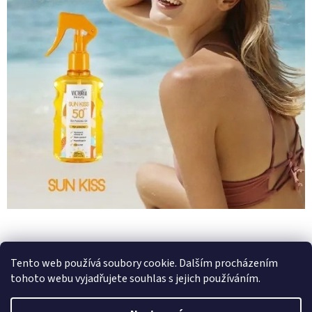
r
v
k
y
v
ý
p
i
s
u
Z
á
Zboží.cz
Heureka.cz
p
Tento web používá soubory cookie. Dalším procházením
a
tohoto webu vyjadřujete souhlas s jejich používáním.
t
í