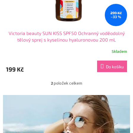
299 Kč
–33 %
Victoria beauty SUN KISS SPF50 Ochranný voděodolný
tělový sprej s kyselinou hyaluronovou 200 mL
Skladem
Průměrné
hodnocení
produktu
Do košíku
199 Kč
je
4,7
z
2
položek celkem
O
5
v
hvězdiček.
l
á
d
a
c
í
p