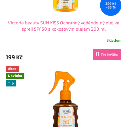
ů
299 Kč
–33 %
Victoria beauty SUN KISS Ochranný voděodolný olej ve
spreji SPF50 s kokosovým olejem 200 ml
Skladem
Průměrné
hodnocení
produktu
Do košíku
199 Kč
je
4,6
z
Akce
5
Novinka
hvězdiček.
Tip