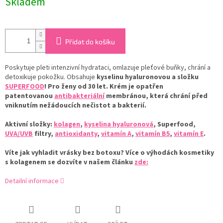
Skladem
cena:
Přidat do košíku
Poskytuje pleti intenzivní hydrataci, omlazuje pleťové buňky, chrání a
detoxikuje pokožku. Obsahuje
kyselinu hyaluronovou a složku
SUPERFOOD
! Pro ženy od 30 let.
Krém je opatřen
patentovanou
antibakteriální
membránou, která chrání před
vniknutím nežádoucích nečistot a bakterií.
Aktivní složky:
kolagen
,
kyselina hyaluronová
, Superfood,
UVA/UVB
filtry,
antioxidanty
,
vitamín A
,
vitamín B5
,
vitamín E
.
Víte jak vyhladit vrásky bez botoxu? Více o výhodách kosmetiky
s kolagenem se dozvíte v našem článku
zde:
Detailní informace