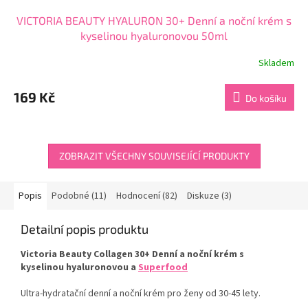
VICTORIA BEAUTY HYALURON 30+ Denní a noční krém s
kyselinou hyaluronovou 50ml
Skladem
Průměrné
hodnocení
produktu
169 Kč
Do košíku
je
4,1
z
5
hvězdiček.
ZOBRAZIT VŠECHNY SOUVISEJÍCÍ PRODUKTY
Popis
Podobné (11)
Hodnocení (82)
Diskuze (3)
Detailní popis produktu
Victoria Beauty Collagen 30+ Denní a noční krém s
kyselinou hyaluronovou a
Superfood
Ultra-hydratační denní a noční krém pro ženy od 30-45 lety.