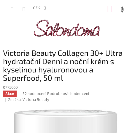
Přejít
NÁKUP
na
CZK
obsah
KOŠÍK
Victoria Beauty Collagen 30+ Ultra
hydratační Denní a noční krém s
kyselinou hyaluronovou a
Superfood, 50 ml
0771060
Průměrné
82 hodnocení
Podrobnosti hodnocení
Akce
hodnocení
Značka:
Victoria Beauty
produktu
je
4,2
z
5
hvězdiček.