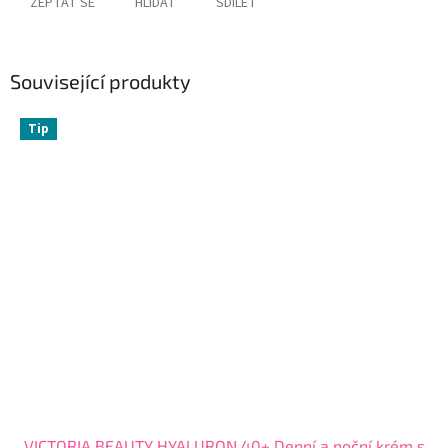
ZEPTAT SE
HLÍDAT
SDÍLET
Související produkty
Tip
VICTORIA BEAUTY HYALURON 40+ Denní a noční krém s