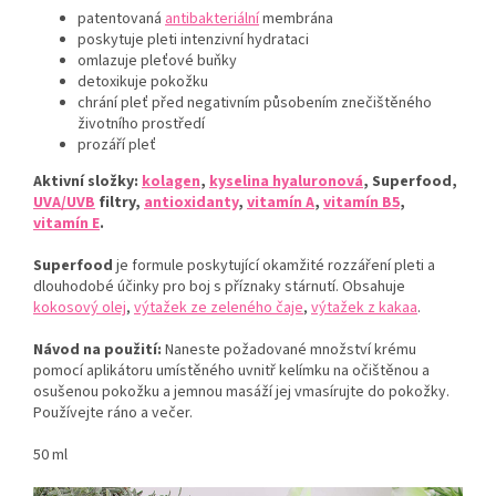
patentovaná
antibakteriální
membrána
poskytuje pleti intenzivní hydrataci
omlazuje pleťové buňky
detoxikuje pokožku
chrání pleť před negativním působením znečištěného
životního prostředí
prozáří pleť
Aktivní složky:
kolagen
,
kyselina hyaluronová
, Superfood,
UVA/UVB
filtry,
antioxidanty
,
vitamín A
,
vitamín B5
,
vitamín E
.
Superfood
je formule poskytující okamžité rozzáření pleti a
dlouhodobé účinky pro boj s příznaky stárnutí. Obsahuje
kokosový olej
,
výtažek ze zeleného čaje
,
výtažek z kakaa
.
Návod na použití:
Naneste požadované množství krému
pomocí aplikátoru umístěného uvnitř kelímku na očištěnou a
osušenou pokožku a jemnou masáží jej vmasírujte do pokožky.
Používejte ráno a večer.
50 ml