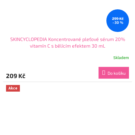
299 Kč
–30 %
SKINCYCLOPEDIA Koncentrované pleťové sérum 20%
vitamín C s bělícím efektem 30 mL
Skladem
Průměrné
hodnocení
produktu
Do košíku
209 Kč
je
3,8
z
Akce
5
hvězdiček.