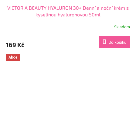
VICTORIA BEAUTY HYALURON 30+ Denní a noční krém s
kyselinou hyaluronovou 50ml
Skladem
Průměrné
hodnocení
produktu
Do košíku
169 Kč
je
4,1
z
Akce
5
hvězdiček.