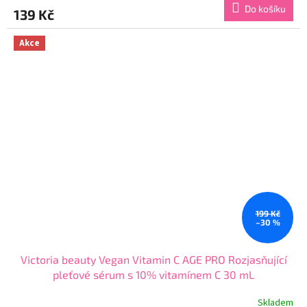
produktu
Do košíku
139 Kč
je
4,6
z
Akce
5
hvězdiček.
199 Kč
–30 %
Victoria beauty Vegan Vitamin C AGE PRO Rozjasňující
pleťové sérum s 10% vitamínem C 30 mL
Skladem
Průměrné