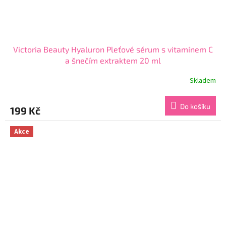
Victoria Beauty Hyaluron Pleťové sérum s vitamínem C
a šnečím extraktem 20 ml
Skladem
Průměrné
hodnocení
produktu
Do košíku
199 Kč
je
3,9
z
Akce
5
hvězdiček.