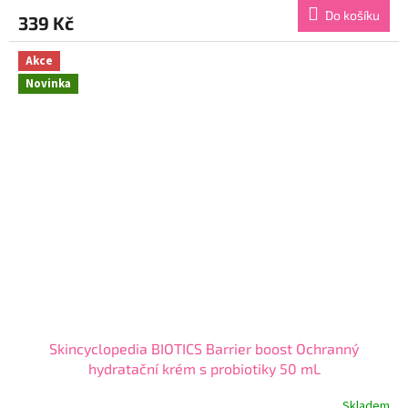
produktu
Do košíku
339 Kč
je
3,6
z
Akce
5
Novinka
hvězdiček.
Skincyclopedia BIOTICS Barrier boost Ochranný
hydratační krém s probiotiky 50 mL
Skladem