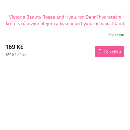
Victoria Beauty Roses and Hyaluron Denní hydratační
krém s růžovým olejem a kyselinou hyaluronovou, 50 ml
Skladem
Průměrné
hodnocení
169 Kč
produktu
je
Do košíku
Měrná
169 Kč / 1 ks
4,4
cena:
z
5
hvězdiček.