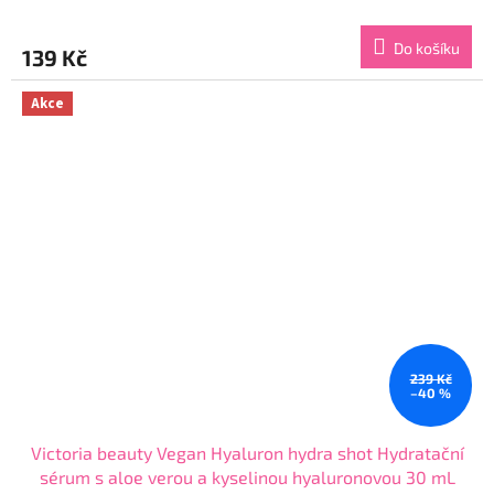
hodnocení
produktu
Do košíku
139 Kč
je
4,3
z
Akce
5
hvězdiček.
239 Kč
–40 %
Victoria beauty Vegan Hyaluron hydra shot Hydratační
sérum s aloe verou a kyselinou hyaluronovou 30 mL