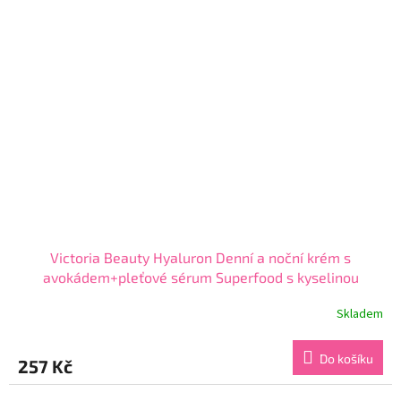
hvězdiček.
Victoria Beauty Hyaluron Denní a noční krém s
avokádem+pleťové sérum Superfood s kyselinou
hyaluronovou 2 ks
Skladem
Průměrné
hodnocení
produktu
Do košíku
257 Kč
je
4,6