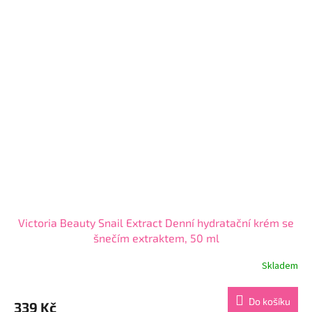
z
5
hvězdiček.
Victoria Beauty Snail Extract Denní hydratační krém se
šnečím extraktem, 50 ml
Skladem
Průměrné
hodnocení
produktu
Do košíku
339 Kč
je