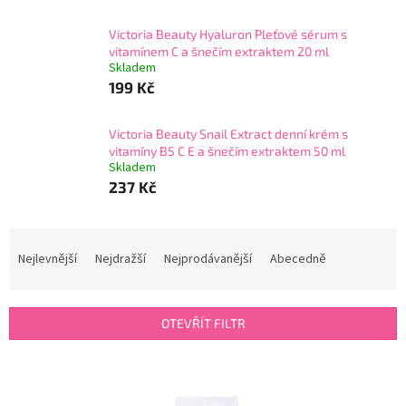
Victoria Beauty Hyaluron Pleťové sérum s
vitamínem C a šnečím extraktem 20 ml
Skladem
199 Kč
Victoria Beauty Snail Extract denní krém s
vitamíny B5 C E a šnečím extraktem 50 ml
Skladem
237 Kč
Ř
a
Nejlevnější
Nejdražší
Nejprodávanější
Abecedně
z
e
n
OTEVŘÍT FILTR
í
p
V
r
ý
o