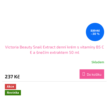
339 Kč
–30 %
Victoria Beauty Snail Extract denní krém s vitamíny B5 C
E a šnečím extraktem 50 ml
Skladem
Průměrné
hodnocení
produktu
Do košíku
237 Kč
je
4,7
z
Akce
5
Novinka
hvězdiček.