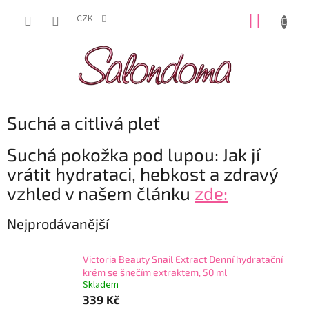
Přejít
NÁKUP
na
CZK
obsah
KOŠÍK
Suchá a citlivá pleť
Suchá pokožka pod lupou: Jak jí
vrátit hydrataci, hebkost a zdravý
vzhled v našem článku
zde:
Nejprodávanější
Victoria Beauty Snail Extract Denní hydratační
krém se šnečím extraktem, 50 ml
Skladem
339 Kč