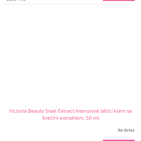
3,8
z
5
hvězdiček.
Victoria Beauty Snail Extract Intenzivně bělící krém se
šnečím extraktem, 50 ml
Na dotaz
Průměrné
hodnocení