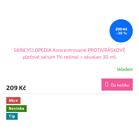
299 Kč
–30 %
SKINCYCLOPEDIA Koncentrované PROTIVRÁSKOVÉ
pleťové sérum 1% retinol + skvalan 30 mL
Skladem
Průměrné
hodnocení
produktu
Do košíku
209 Kč
je
4,2
z
Akce
5
Novinka
hvězdiček.
Tip