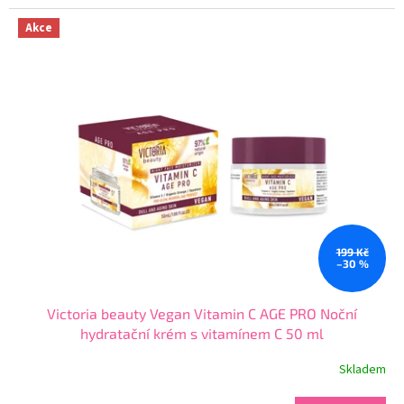
4,6
z
Akce
5
hvězdiček.
199 Kč
–30 %
Victoria beauty Vegan Vitamin C AGE PRO Noční
hydratační krém s vitamínem C 50 ml
Skladem
Průměrné
hodnocení