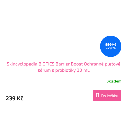
339 Kč
–29 %
Skincyclopedia BIOTICS Barrier Boost Ochranné pleťové
sérum s probiotiky 30 mL
Skladem
Průměrné
hodnocení
produktu
Do košíku
239 Kč
je
4,8
z
5
hvězdiček.