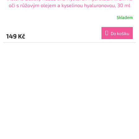
oči s růžovým olejem a kyselinou hyaluronovou, 30 ml
Skladem
Průměrné
hodnocení
produktu
Do košíku
149 Kč
je
4,3
z
5
hvězdiček.