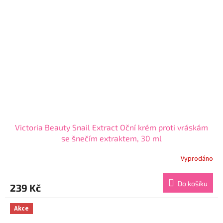
Victoria Beauty Snail Extract Oční krém proti vráskám
se šnečím extraktem, 30 ml
Vyprodáno
Průměrné
hodnocení
produktu
Do košíku
239 Kč
je
4,2
z
Akce
5