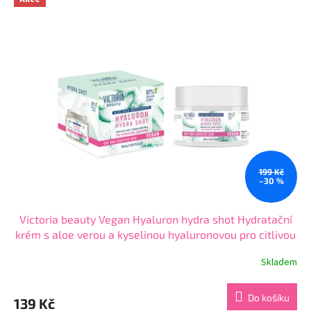
5
hvězdiček.
199 Kč
–30 %
Victoria beauty Vegan Hyaluron hydra shot Hydratační
krém s aloe verou a kyselinou hyaluronovou pro citlivou
pokožku 50 mL
Skladem
Průměrné
hodnocení
produktu
Do košíku
139 Kč
je