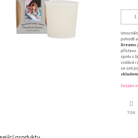
Umocněný
pohodlí 
Dreams
j
přístavu.
spolu s l
vzdává i 
se smí p
skladem
Detailní 
TISK
sející produkty