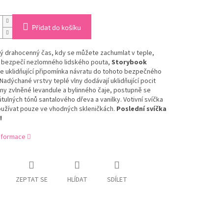
Přidat do košíku
 drahocenný čas, kdy se můžete zachumlat v teple,
a bezpečí nezlomného lidského pouta,
Storybook
e uklidňující připomínka návratu do tohoto bezpečného
 Nadýchané vrstvy teplé vlny dodávají uklidňující pocit
ány zvlněné levandule a bylinného čaje, postupně se
útulných tónů santalového dřeva a vanilky.
Votivní svíčka
oužívat pouze ve vhodných skleničkách.
Poslední svíčka
!
informace
ZEPTAT SE
HLÍDAT
SDÍLET