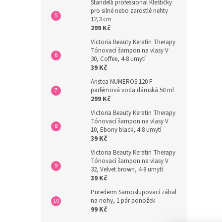
Standelli professional Kleštičky
pro silné nebo zarostlé nehty
12,3 cm
299 Kč
Victoria Beauty Keratin Therapy
Tónovací šampon na vlasy V
30, Coffee, 4-8 umytí
39 Kč
Aristea NUMEROS 120 F
parfémová voda dámská 50 ml
299 Kč
Victoria Beauty Keratin Therapy
Tónovací šampon na vlasy V
10, Ebony black, 4-8 umytí
39 Kč
Victoria Beauty Keratin Therapy
Tónovací šampon na vlasy V
32, Velvet brown, 4-8 umytí
39 Kč
Purederm Samoslupovací zábal
na nohy, 1 pár ponožek
99 Kč