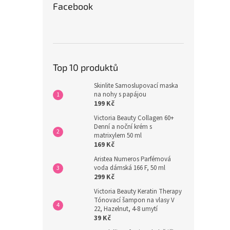
Facebook
Top 10 produktů
Skinlite Samoslupovací maska
na nohy s papájou
199 Kč
Victoria Beauty Collagen 60+
Denní a noční krém s
matrixylem 50 ml
169 Kč
Aristea Numeros Parfémová
voda dámská 166 F, 50 ml
299 Kč
Victoria Beauty Keratin Therapy
Tónovací šampon na vlasy V
22, Hazelnut, 4-8 umytí
39 Kč