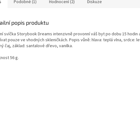
s
Podobné (1)
Hodnocení (2)
Diskuze
ailní popis produktu
vní svíčka Storybook Dreams intenzivně provonní váš byt po dobu 15 hodin 
vat pouze ve vhodných skleničkách. Popis vůně: hlava: teplá vlna, srdce: l
ný čaj, základ: santalové dřevo, vanilka.
nost 56 g.