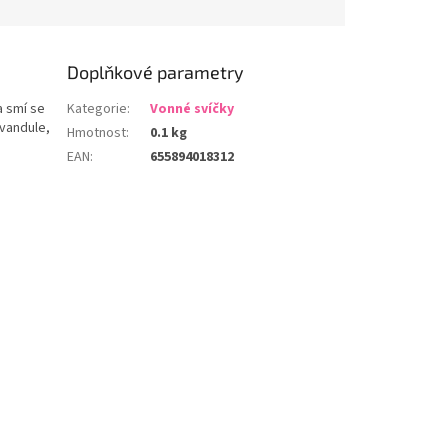
Doplňkové parametry
a smí se
Kategorie
:
Vonné svíčky
evandule,
Hmotnost
:
0.1 kg
EAN
:
655894018312