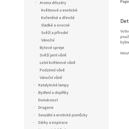
Popi
Aroma difuzéry
Květinové a exotické
Kořeněné a dřevité
Det
Sladké a ovocné
Voti
Svěží a přírodní
použí
Vánoční
bylin
Bytové spreje
Hmot
Svěží jarní vůně
Letní květinové vůně
Podzimní vůně
Vánoční vůně
Katalytické lampy
Bydlení a doplňky
Domácnost
Drogerie
Sexuální a erotické pomůcky
Dárky a inspirace