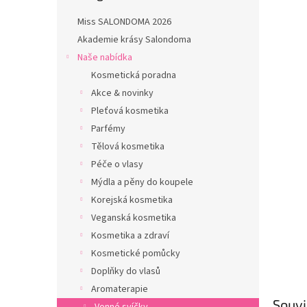
n
e
Miss SALONDOMA 2026
l
Akademie krásy Salondoma
Naše nabídka
Kosmetická poradna
Akce & novinky
Pleťová kosmetika
Parfémy
Tělová kosmetika
Péče o vlasy
Mýdla a pěny do koupele
Korejská kosmetika
Veganská kosmetika
Kosmetika a zdraví
Kosmetické pomůcky
Doplňky do vlasů
Aromaterapie
Souvi