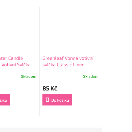
ter Candle
Greenleaf Vonná votivní
Votivní Svíčka
svíčka Classic Linen
ess (jarní šaty),
Skladem
Skladem
Průměrné
hodnocení
85 Kč
produktu
je
5,0
šíku
Do košíku
z
5
hvězdiček.