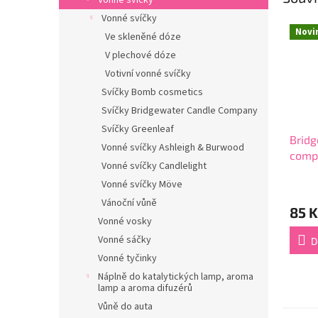
Vonné svíčky
Vonné svíčky
Novi
Ve skleněné dóze
V plechové dóze
Votivní vonné svíčky
Svíčky Bomb cosmetics
Svíčky Bridgewater Candle Company
Svíčky Greenleaf
Bridg
Vonné svíčky Ashleigh & Burwood
compa
Vonné svíčky Candlelight
Let´s
Vonné svíčky Möve
Průmě
hodno
Vánoční vůně
85 K
produ
Vonné vosky
je
5,0
Vonné sáčky
D
z
Vonné tyčinky
5
Náplně do katalytických lamp, aroma
hvězdi
lamp a aroma difuzérů
Vůně do auta