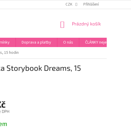
ZPŮSOB PLATBY ZA ZBOŽÍ
VZORKOVÁ PRODEJNA - PRAHA 5, JINONICE
CZK
Přihlášení
NÁKUPNÍ
Prázdný košík
KOŠÍK
mínky
Doprava a platby
O nás
ČLÁNKY nejen o Kosmetic
, 15 hodin
ka Storybook Dreams, 15
Kč
z DPH
dem