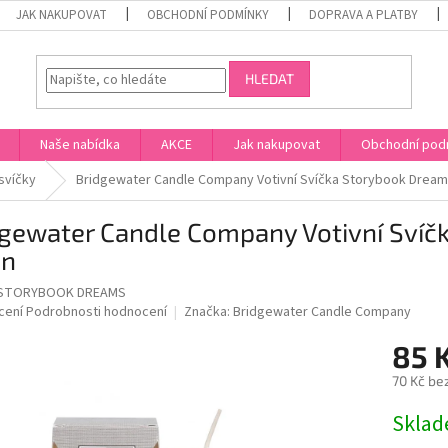
JAK NAKUPOVAT
OBCHODNÍ PODMÍNKY
DOPRAVA A PLATBY
HLEDAT
Naše nabídka
AKCE
Jak nakupovat
Obchodní pod
svíčky
Bridgewater Candle Company Votivní Svíčka Storybook Dreams
gewater Candle Company Votivní Svíč
in
 STORYBOOK DREAMS
né
cení
Podrobnosti hodnocení
Značka:
Bridgewater Candle Company
ní
85 
u
70 Kč be
Měrná
Skla
cena:
ek.