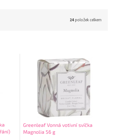
24
položek celkem
čka
Greenleaf Vonná votivní svíčka
řání)
Magnolia 56 g