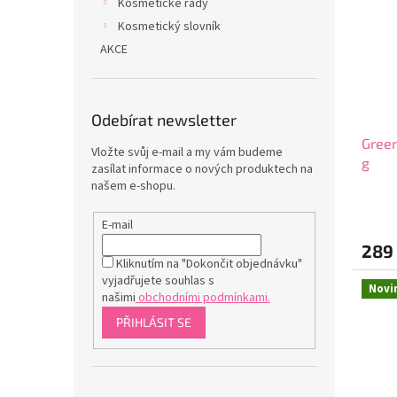
Kosmetické řady
Kosmetický slovník
AKCE
Odebírat newsletter
Green
Vložte svůj e-mail a my vám budeme
g
zasílat informace o nových produktech na
našem e-shopu.
Průmě
hodno
E-mail
produ
289
je
Kliknutím na "Dokončit objednávku"
5,0
vyjadřujete souhlas s
z
Novi
našimi
obchodními podmínkami.
5
hvězdi
PŘIHLÁSIT SE