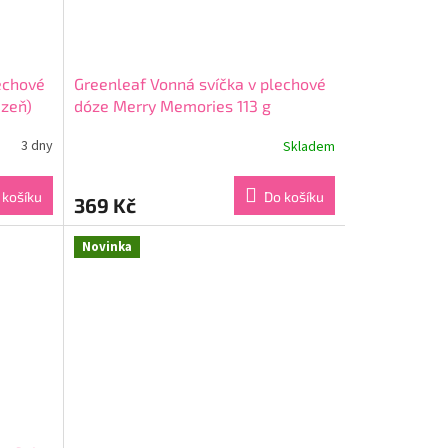
echové
Greenleaf Vonná svíčka v plechové
izeň)
dóze Merry Memories 113 g
3 dny
Skladem
Průměrné
hodnocení
produktu
 košíku
Do košíku
369 Kč
je
5,0
z
Novinka
5
hvězdiček.