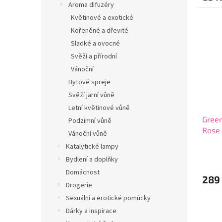
Aroma difuzéry
5,0
z
Květinové a exotické
5
Kořeněné a dřevité
hvězdi
Sladké a ovocné
Svěží a přírodní
Vánoční
Bytové spreje
Svěží jarní vůně
Letní květinové vůně
Green
Podzimní vůně
Rose 
Vánoční vůně
Katalytické lampy
Průmě
Bydlení a doplňky
hodno
produ
Domácnost
289
je
Drogerie
5,0
Sexuální a erotické pomůcky
z
5
Dárky a inspirace
hvězdi