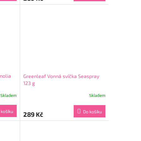
nolia
Greenleaf Vonná svíčka Seaspray
123 g
Skladem
Skladem
Průměrné
hodnocení
produktu
 košíku
Do košíku
289 Kč
je
5,0
z
5
hvězdiček.