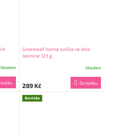
kle
Greenleaf Vonná svíčka ve skle
Jasmine 123 g
Skladem
Skladem
Průměrné
hodnocení
produktu
 košíku
Do košíku
289 Kč
je
5,0
z
Novinka
5
hvězdiček.