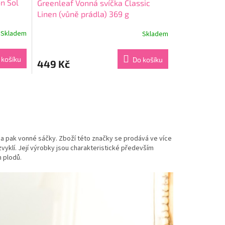
on Sol
Greenleaf Vonná svíčka Classic
Linen (vůně prádla) 369 g
Skladem
Skladem
Průměrné
hodnocení
produktu
 košíku
Do košíku
449 Kč
je
5,0
z
5
hvězdiček.
a pak vonné sáčky. Zboží této značky se prodává ve více
 zvyklí. Její výrobky jsou charakteristické především
h plodů.