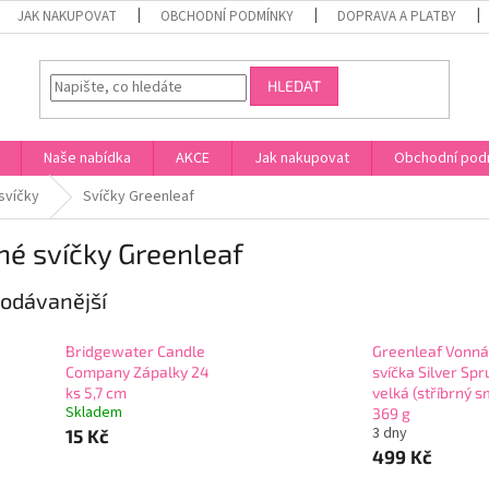
JAK NAKUPOVAT
OBCHODNÍ PODMÍNKY
DOPRAVA A PLATBY
HLEDAT
Naše nabídka
AKCE
Jak nakupovat
Obchodní pod
svíčky
Svíčky Greenleaf
é svíčky Greenleaf
odávanější
Bridgewater Candle
Greenleaf Vonná
Company Zápalky 24
svíčka Silver Sp
ks 5,7 cm
velká (stříbrný s
Skladem
369 g
3 dny
15 Kč
499 Kč