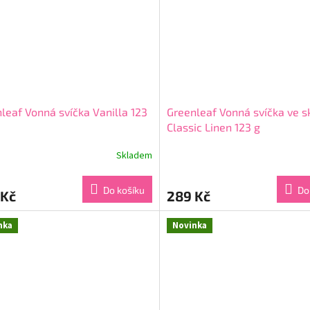
leaf Vonná svíčka Vanilla 123
Greenleaf Vonná svíčka ve s
Classic Linen 123 g
Skladem
rné
Průměrné
cení
hodnocení
ktu
produktu
Do košíku
Do
 Kč
289 Kč
je
5,0
z
nka
Novinka
5
ček.
hvězdiček.