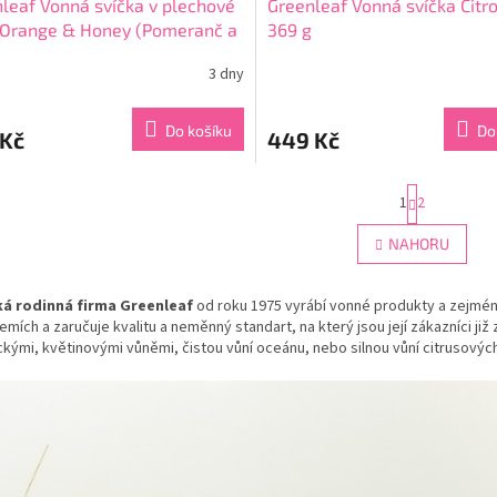
leaf Vonná svíčka v plechové
Greenleaf Vonná svíčka Citr
 Orange & Honey (Pomeranč a
369 g
113 g
3 dny
rné
cení
ktu
Do košíku
Do
 Kč
449 Kč
S
1
2
t
ček.
r
O
NAHORU
á
v
n
l
k
á
á rodinná firma Greenleaf
od roku 1975 vyrábí vonné produkty a zejmén
o
d
v
emích a zaručuje kvalitu a neměnný standart, na který jsou její zákazníci již
a
á
kými, květinovými vůněmi, čistou vůní oceánu, nebo silnou vůní citrusovýc
c
n
í
í
p
r
v
k
y