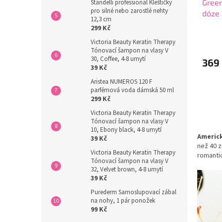
Green
Standelli professional Kleštičky
pro silné nebo zarostlé nehty
dóze
12,3 cm
med) 
299 Kč
Průmě
Victoria Beauty Keratin Therapy
hodno
Tónovací šampon na vlasy V
produ
30, Coffee, 4-8 umytí
369
je
39 Kč
5,0
z
Aristea NUMEROS 120 F
parfémová voda dámská 50 ml
5
299 Kč
hvězdi
Victoria Beauty Keratin Therapy
Tónovací šampon na vlasy V
10, Ebony black, 4-8 umytí
Americk
39 Kč
než 40 z
Victoria Beauty Keratin Therapy
romantic
Tónovací šampon na vlasy V
32, Velvet brown, 4-8 umytí
39 Kč
Purederm Samoslupovací zábal
na nohy, 1 pár ponožek
99 Kč