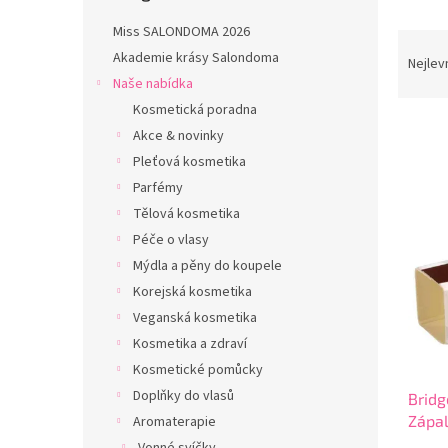
n
e
Miss SALONDOMA 2026
Ř
l
Akademie krásy Salondoma
a
Nejlev
z
Naše nabídka
e
Kosmetická poradna
n
Akce & novinky
í
Pleťová kosmetika
p
V
Parfémy
r
ý
Tělová kosmetika
o
p
d
Péče o vlasy
i
u
Mýdla a pěny do koupele
s
k
p
Korejská kosmetika
t
r
Veganská kosmetika
ů
o
Kosmetika a zdraví
d
Kosmetické pomůcky
u
Doplňky do vlasů
Brid
k
Zápal
Aromaterapie
t
ů