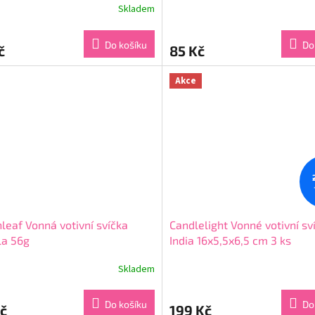
Skladem
Průměrné
hodnocení
produktu
Do košíku
Do
č
85 Kč
je
5,0
z
Akce
5
hvězdiček.
leaf Vonná votivní svíčka
Candlelight Vonné votivní sv
la 56g
India 16x5,5x6,5 cm 3 ks
Skladem
rné
Průměrné
cení
hodnocení
ktu
produktu
Do košíku
Do
č
199 Kč
je