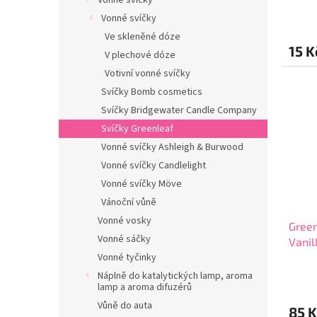
Vonné svíčky
Vonné svíčky
Ve skleněné dóze
15 K
V plechové dóze
Votivní vonné svíčky
Svíčky Bomb cosmetics
Svíčky Bridgewater Candle Company
Svíčky Greenleaf
Vonné svíčky Ashleigh & Burwood
Vonné svíčky Candlelight
Vonné svíčky Möve
Vánoční vůně
Vonné vosky
Green
Vonné sáčky
Vanil
Vonné tyčinky
Průmě
Náplně do katalytických lamp, aroma
hodno
lamp a aroma difuzérů
produ
Vůně do auta
85 K
je