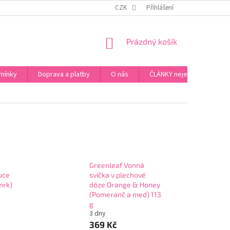
ZPŮSOB PLATBY ZA ZBOŽÍ
VZORKOVÁ PRODEJNA - PRAHA 5, JINONICE
CZK
Přihlášení
NÁKUPNÍ
Prázdný košík
KOŠÍK
mínky
Doprava a platby
O nás
ČLÁNKY nejen o Kosmetic
Greenleaf Vonná
ruce
svíčka v plechové
mrk)
dóze Orange & Honey
(Pomeranč a med) 113
g
3 dny
369 Kč