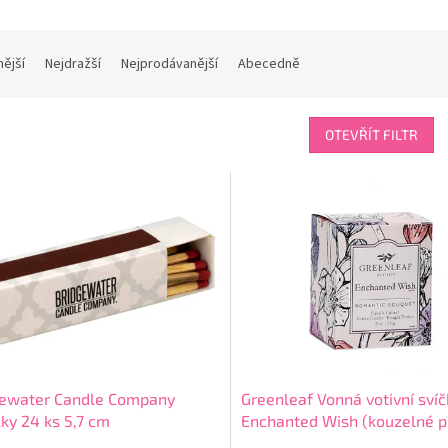
nější
Nejdražší
Nejprodávanější
Abecedně
OTEVŘÍT FILTR
gewater Candle Company
Greenleaf Vonná votivní sví
ky 24 ks 5,7 cm
Enchanted Wish (kouzelné p
56 g