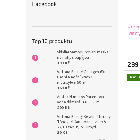
Facebook
Green
Merr
Top 10 produktů
Průmě
hodno
Skinlite Samoslupovací maska
na nohy s papájou
produ
199 Kč
289
je
4,5
Victoria Beauty Collagen 60+
z
Denní a noční krém s
Novi
5
matrixylem 50 ml
hvězdi
169 Kč
Aristea Numeros Parfémová
voda dámská 166 F, 50 ml
299 Kč
Victoria Beauty Keratin Therapy
Tónovací šampon na vlasy V
22, Hazelnut, 4-8 umytí
39 Kč