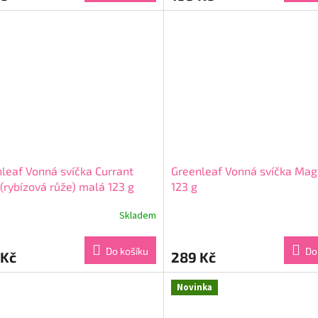
4,3
z
5
ček.
hvězdiček.
leaf Vonná svíčka Currant
Greenleaf Vonná svíčka Mag
(rybízová růže) malá 123 g
123 g
Skladem
rné
Průměrné
cení
hodnocení
ktu
produktu
Do košíku
Do
 Kč
289 Kč
je
5,0
z
Novinka
5
ček.
hvězdiček.