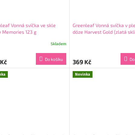
leaf Vonná svíčka ve skle
Greenleaf Vonná svíčka v pl
y Memories 123 g
dóze Harvest Gold (zlatá skl
113 g
Skladem
rné
Průměrné
cení
hodnocení
ktu
produktu
Do košíku
Do
 Kč
369 Kč
je
5,0
z
nka
Novinka
5
ček.
hvězdiček.