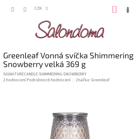
Přejít
NÁKUP
na
CZK
obsah
KOŠÍK
Greenleaf Vonná svíčka Shimmering
Snowberry velká 369 g
SIGNATURECANDLE-SHIMMERING-SNOWBERRY
Průměrné
2 hodnocení
Podrobnosti hodnocení
Značka:
Greenleaf
hodnocení
produktu
je
5,0
z
5
hvězdiček.