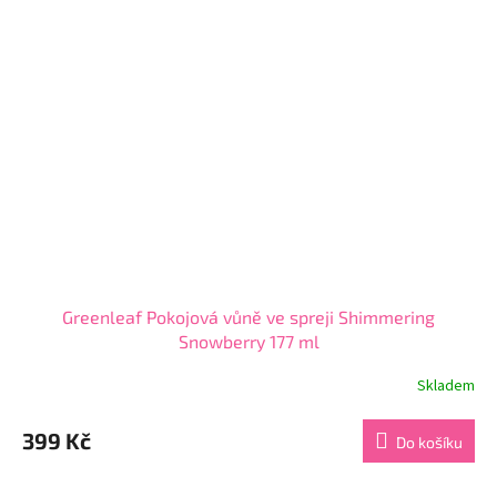
hvězdiček.
Greenleaf Pokojová vůně ve spreji Shimmering
Snowberry 177 ml
Skladem
Průměrné
hodnocení
produktu
399 Kč
Do košíku
je
4,0
z