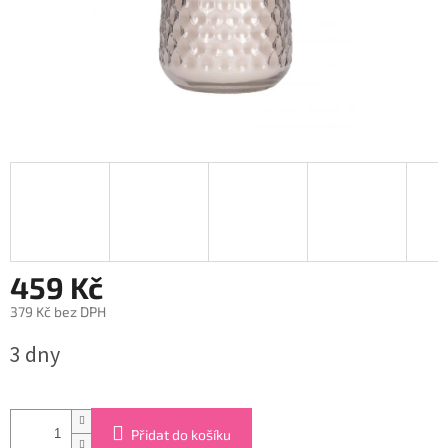
459 Kč
379 Kč bez DPH
Měrná
3 dny
cena:
Přidat do košíku