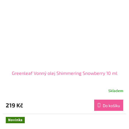
Greenleaf Vonný olej Shimmering Snowberry 10 ml
Skladem
Průměrné
hodnocení
produktu
219 Kč
Do košíku
je
5,0
z
Novinka
5