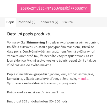
5
hvězdiček.
ZOBRAZIT VŠECHNY SOUVISEJÍCÍ PRODUKTY
Popis
Podobné (5)
Hodnocení (2)
Diskuze
Detailní popis produktu
Vonná svíčka
Shimmering Snowberry
připomíná vůni ovocného
koláče s cukrovou krustou a posypaného mandlemi, která se
dále pojí s čerstvými květinami a pižmem. Vonná svíčka vyhoří
zcela rovnoměrně tak, že necháte vždy rozpustit vosk až ke
kraji sklenice. Vrchní vrstva vosku je úplně rozpuštěná a tak se
vůně rozvine do svého maxima.
Popis vůně: hlava - grapefruit, jablko, kiwi, srdce: jasmín, lilie,
konvalinka, základ: santalové dřevo, pižmo, cukr,
mandle
.
Vyrobeno z nejkvalitnějších surovin, sojový vosk.
Každý knot se musí zastřihávat na 3 mm.
Hmotnost 369 g, doba hoření 90 - 100 hodin.