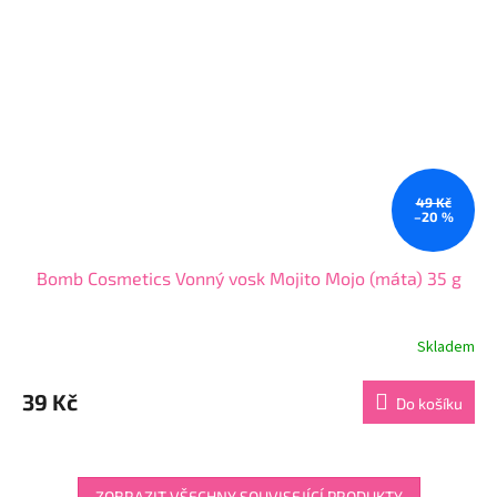
49 Kč
–20 %
Bomb Cosmetics Vonný vosk Mojito Mojo (máta) 35 g
Skladem
Průměrné
hodnocení
produktu
39 Kč
Do košíku
je
4,0
z
5
ZOBRAZIT VŠECHNY SOUVISEJÍCÍ PRODUKTY