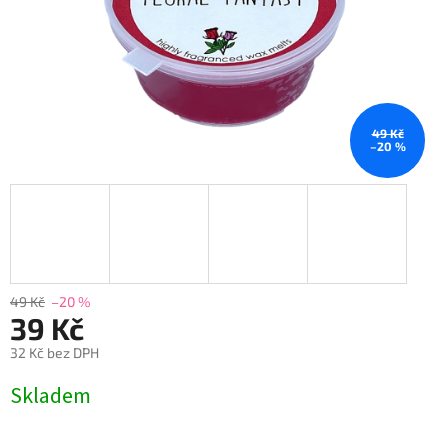
49 Kč
–20 %
49 Kč
–20 %
39 Kč
32 Kč bez DPH
Měrná
Skladem
cena: