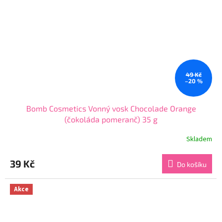
49 Kč
–20 %
Bomb Cosmetics Vonný vosk Chocolade Orange
(čokoláda pomeranč) 35 g
Skladem
Průměrné
hodnocení
produktu
39 Kč
Do košíku
je
4,6
z
Akce
5
hvězdiček.