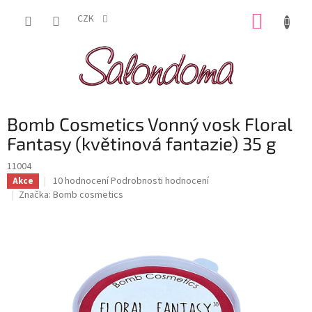
Přejít
NÁKUP
na
CZK
obsah
KOŠÍK
Bomb Cosmetics Vonný vosk Floral
Fantasy (květinová fantazie) 35 g
11004
Průměrné
10 hodnocení
Podrobnosti hodnocení
Akce
hodnocení
Značka:
Bomb cosmetics
produktu
je
4,8
z
5
hvězdiček.