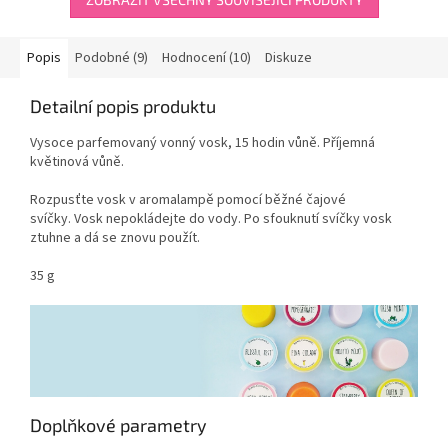
hvězdiček.
Popis
Podobné (9)
Hodnocení (10)
Diskuze
Detailní popis produktu
Vysoce parfemovaný vonný vosk, 15 hodin vůně. Příjemná
květinová vůně.
Rozpusťte vosk v aromalampě pomocí běžné čajové
svíčky. Vosk nepokládejte do vody. Po sfouknutí svíčky vosk
ztuhne a dá se znovu použít.
35 g
Doplňkové parametry