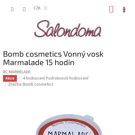
Přejít
NÁKUP
na
CZK
obsah
KOŠÍK
Bomb cosmetics Vonný vosk
Marmalade 15 hodin
BC MARMELADE
Průměrné
4 hodnocení
Podrobnosti hodnocení
Akce
hodnocení
Značka:
Bomb cosmetics
produktu
je
5,0
z
5
hvězdiček.