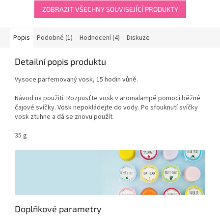
5
hvězdiček.
ZOBRAZIT VŠECHNY SOUVISEJÍCÍ PRODUKTY
Popis
Podobné (1)
Hodnocení (4)
Diskuze
Detailní popis produktu
Vysoce parfemovaný vosk, 15 hodin vůně.
Návod na použití: Rozpusťte vosk v aromalampě pomocí běžné
čajové svíčky. Vosk nepokládejte do vody. Po sfouknutí svíčky
vosk ztuhne a dá se znovu použít.
35 g
Doplňkové parametry