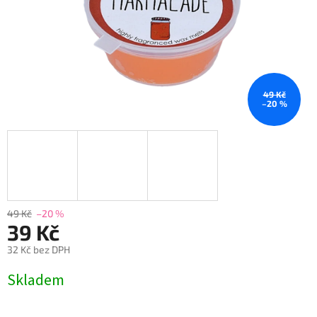
49 Kč
–20 %
49 Kč
–20 %
39 Kč
32 Kč bez DPH
Měrná
Skladem
cena: