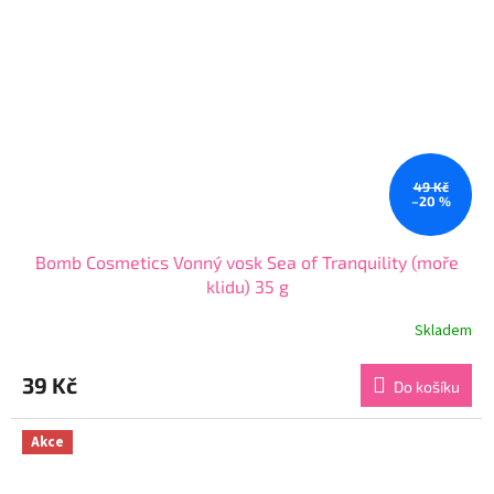
49 Kč
–20 %
Bomb Cosmetics Vonný vosk Sea of Tranquility (moře
klidu) 35 g
Skladem
Průměrné
hodnocení
produktu
39 Kč
Do košíku
je
4,7
z
Akce
5
hvězdiček.