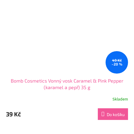
49 Kč
–20 %
Bomb Cosmetics Vonný vosk Caramel & Pink Pepper
(karamel a pepř) 35 g
Skladem
Průměrné
hodnocení
produktu
39 Kč
Do košíku
je
4,2
z