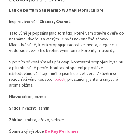
Eau de parfum San Marino WOMAN Floral Chipre
Inspirováno vůní
Chance, Chanel.
Tato vůně je popsána jako tornádo, které vám otevře dveře do
neznáma, dveře, za kterými je svět nekonečné zábavy.
Mladistvá vůně, která propojuje radost ze života, eleganci a
vodopád svěžesti s květinovými tóny a kořenitými akordy.
S prvním přivoněním vás překvapí kontrastní propojení hyacintu
a pikantní vůně pepře. Kontrastní spojení je posléze
následováno vůní tajemného jasmínu a vetiveru. V závěru se
rozeznívá vůně kosatce,
pačuli
, prosluněný jantar a smyslné
aroma pižma.
Hlava
: citron, pižmo
Srdce
: hyacint, jasmín
Základ
: ambra, dřevo, vetiver
Španělský výrobce
De Ruy Perfumes