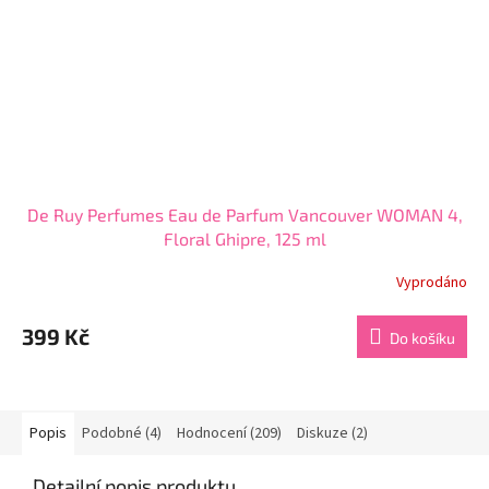
De Ruy Perfumes Eau de Parfum Vancouver WOMAN 4,
Floral Ghipre, 125 ml
Vyprodáno
Průměrné
hodnocení
produktu
399 Kč
Do košíku
je
3,5
z
5
hvězdiček.
Popis
Podobné (4)
Hodnocení (209)
Diskuze (2)
Detailní popis produktu