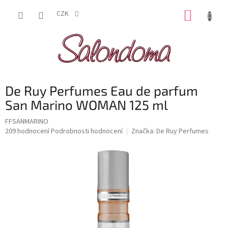
Přejít
NÁKUP
na
CZK
obsah
KOŠÍK
De Ruy Perfumes Eau de parfum
San Marino WOMAN 125 ml
FFSANMARINO
Průměrné
209 hodnocení
Podrobnosti hodnocení
Značka:
De Ruy Perfumes
hodnocení
produktu
je
3,6
z
5
hvězdiček.