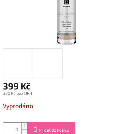
399 Kč
330 Kč bez DPH
Měrná
Vyprodáno
cena:
Přidat do košíku