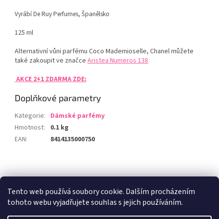
Vyrábí De Ruy Perfumes, Španělsko
125 ml
Alternativní vůni parfému Coco Mademioselle, Chanel můžete
také zakoupit ve značce
Aristea Numeros 138
AKCE 2+1 ZDARMA ZDE:
Doplňkové parametry
Kategorie
:
Dámské parfémy
Hmotnost
:
0.1 kg
EAN
:
8414135000750
Z
á
Zboží.cz
Heureka.cz
p
Tento web používá soubory cookie. Dalším procházením
a
tohoto webu vyjadřujete souhlas s jejich používáním.
t