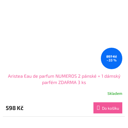
897 Kč
–33 %
Aristea Eau de parfum NUMEROS 2 pánské + 1 dámský
parfém ZDARMA 3 ks
Skladem
Průměrné
hodnocení
produktu
598 Kč
Do košíku
je
4,3
z
5