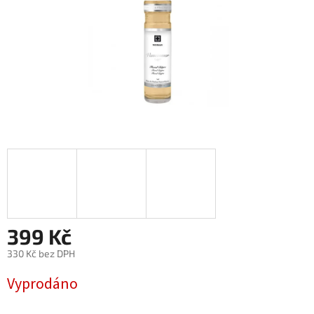
399 Kč
330 Kč bez DPH
Měrná
Vyprodáno
cena: