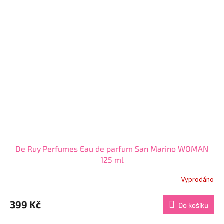
hvězdiček.
De Ruy Perfumes Eau de parfum San Marino WOMAN
125 ml
Vyprodáno
Průměrné
hodnocení
produktu
399 Kč
Do košíku
je
3,6