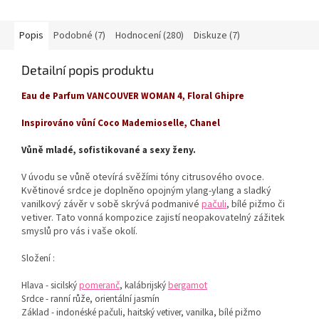
z
5
hvězdiček.
Popis
Podobné (7)
Hodnocení (280)
Diskuze (7)
Detailní popis produktu
Eau de Parfum VANCOUVER WOMAN 4, Floral Ghipre
I
nspirováno vůní Coco Mademioselle, Chanel
Vůně mladé, sofistikované a sexy ženy.
V úvodu se vůně otevírá svěžími tóny citrusového ovoce.
Květinové srdce je doplněno opojným ylang-ylang a sladký
vanilkový závěr v sobě skrývá podmanivé
pačuli
, bílé pižmo či
vetiver. Tato vonná kompozice zajistí neopakovatelný zážitek
smyslů pro vás i vaše okolí.
Složení :
Hlava - sicilský
pomeranč
, kalábrijský
bergamot
Srdce - ranní růže, orientální jasmín
Základ - indonéské pačuli, haitský vetiver, vanilka, bílé pižmo