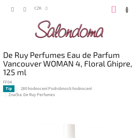
Přejít
NÁKUP
na
CZK
obsah
KOŠÍK
De Ruy Perfumes Eau de Parfum
Vancouver WOMAN 4, Floral Ghipre,
125 ml
FF04
Průměrné
280 hodnocení
Podrobnosti hodnocení
Tip
hodnocení
Značka:
De Ruy Perfumes
produktu
je
3,5
z
5
hvězdiček.