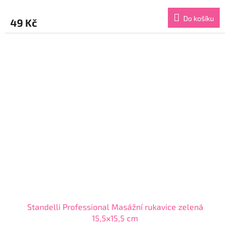
hodnocení
produktu
Do košíku
49 Kč
je
4,7
z
5
hvězdiček.
Standelli Professional Masážní rukavice zelená
15,5x15,5 cm