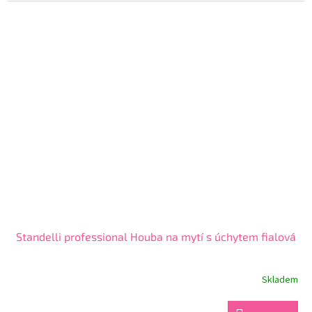
5,0
z
5
hvězdiček.
Standelli professional Houba na mytí s úchytem fialová
Skladem
Průměrné
hodnocení
produktu