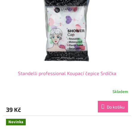
Standelli professional Koupací čepice Srdíčka
Skladem
Průměrné
hodnocení
produktu
Do košíku
39 Kč
je
5,0
z
Novinka
5
hvězdiček.