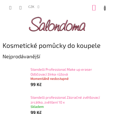
Přejít
NÁKUP
na
CZK
obsah
KOŠÍK
Kosmetické pomůcky do koupele
Nejprodávanější
Standelli Professional Make up eraser
Odličovací žínka růžová
Momentálně nedostupné
99 Kč
Standelli professional Zázračné zvětšovací
zrcátko, zvětšení 10 x
Skladem
99 Kč