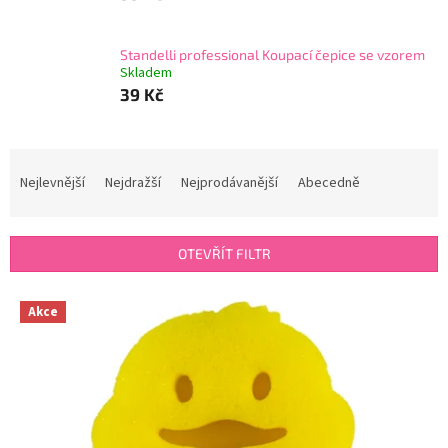
Standelli professional Koupací čepice se vzorem
Skladem
39 Kč
Ř
a
Nejlevnější
Nejdražší
Nejprodávanější
Abecedně
z
e
n
OTEVŘÍT FILTR
í
p
V
r
Akce
ý
o
p
d
i
u
s
k
p
t
r
ů