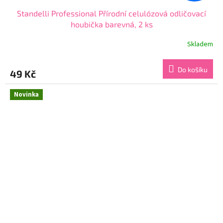
Standelli Professional Přírodní celulózová odličovací
houbička barevná, 2 ks
Skladem
Průměrné
hodnocení
produktu
Do košíku
49 Kč
je
4,7
z
Novinka
5
hvězdiček.