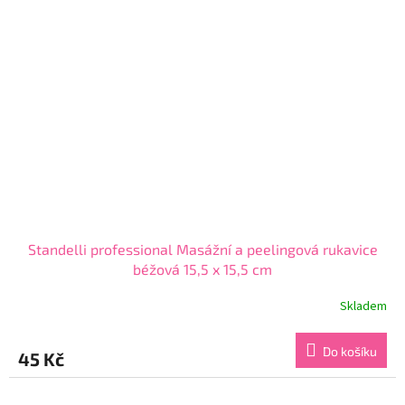
Standelli professional Masážní a peelingová rukavice
béžová 15,5 x 15,5 cm
Skladem
Průměrné
hodnocení
produktu
Do košíku
45 Kč
je
5,0
z