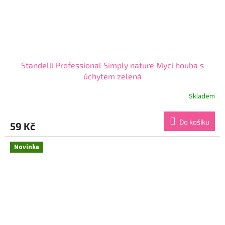
Standelli Professional Simply nature Mycí houba s
úchytem zelená
Skladem
Průměrné
hodnocení
produktu
Do košíku
59 Kč
je
5,0
z
Novinka
5
hvězdiček.