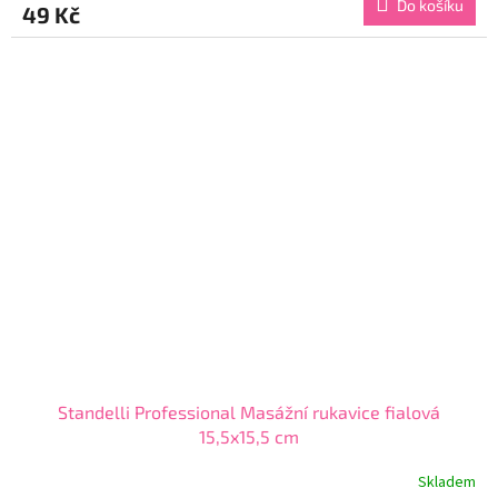
Do košíku
49 Kč
je
5,0
z
5
hvězdiček.
Standelli Professional Masážní rukavice fialová
15,5x15,5 cm
Skladem
Průměrné