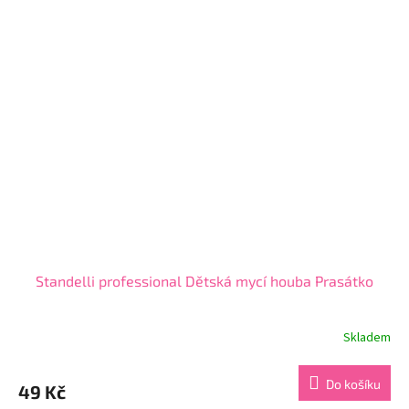
5
hvězdiček.
Standelli professional Dětská mycí houba Prasátko
Skladem
Průměrné
hodnocení
produktu
Do košíku
49 Kč
je