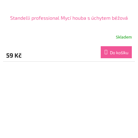
Standelli professional Mycí houba s úchytem béžová
Skladem
Průměrné
hodnocení
produktu
Do košíku
59 Kč
je
5,0
z
5
hvězdiček.