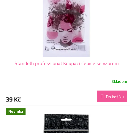
Standelli professional Koupací čepice se vzorem
Skladem
Průměrné
hodnocení
produktu
Do košíku
39 Kč
je
4,4
z
Novinka
5
hvězdiček.