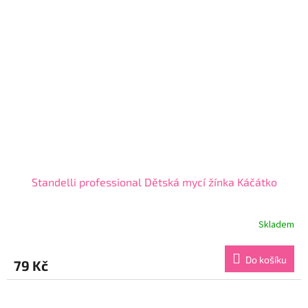
Standelli professional Dětská mycí žínka Káčátko
Skladem
Průměrné
hodnocení
produktu
Do košíku
79 Kč
je
5,0
z
5