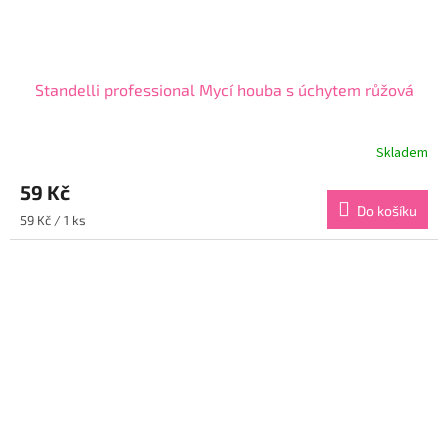
Standelli professional Mycí houba s úchytem růžová
Skladem
Průměrné
hodnocení
59 Kč
produktu
je
Do košíku
Měrná
59 Kč / 1 ks
4,6
cena:
z
5
hvězdiček.