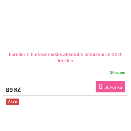
Purederm Pleťová maska Absolutní omlazení ve třech
krocích
Skladem
Průměrné
hodnocení
produktu
Do košíku
89 Kč
je
4,6
z
Akce
5
hvězdiček.