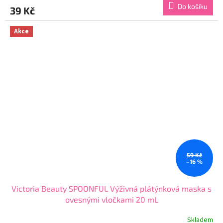
produktu
Do košíku
39 Kč
je
5,0
z
Akce
5
hvězdiček.
59 Kč
–16 %
Victoria Beauty SPOONFUL Výživná plátýnková maska s
ovesnými vločkami 20 mL
Skladem
Průměrné