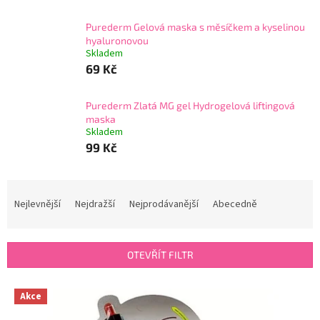
Purederm Gelová maska s měsíčkem a kyselinou
hyaluronovou
Skladem
69 Kč
Purederm Zlatá MG gel Hydrogelová liftingová
maska
Skladem
99 Kč
Ř
a
Nejlevnější
Nejdražší
Nejprodávanější
Abecedně
z
e
n
OTEVŘÍT FILTR
í
p
V
r
Akce
ý
o