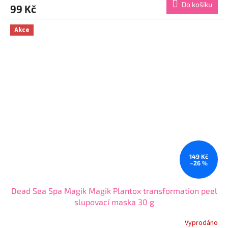
Do košíku
99 Kč
je
4,4
z
Akce
5
hvězdiček.
149 Kč
–26 %
Dead Sea Spa Magik Magik Plantox transformation peel
slupovací maska 30 g
Vyprodáno
Průměrné