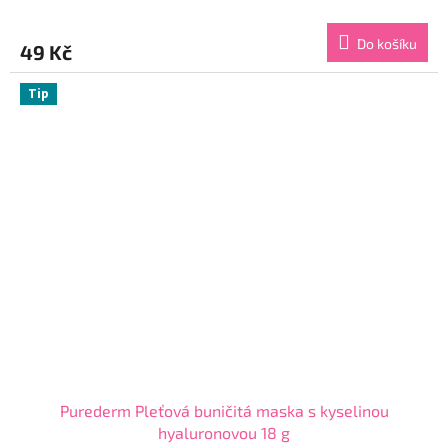
hodnocení
produktu
Do košíku
49 Kč
je
4,8
z
Tip
5
hvězdiček.
Purederm Pleťová buničitá maska s kyselinou
hyaluronovou 18 g