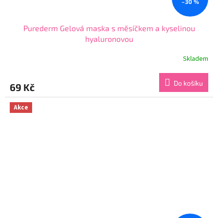
–30 %
Purederm Gelová maska s měsíčkem a kyselinou
hyaluronovou
Skladem
Průměrné
hodnocení
produktu
Do košíku
69 Kč
je
4,7
z
Akce
5
hvězdiček.