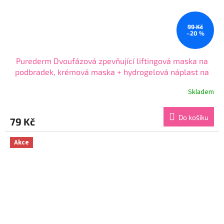
99 Kč
–20 %
Purederm Dvoufázová zpevňující liftingová maska na
podbradek, krémová maska + hydrogelová náplast na
krk, 1ks
Skladem
Průměrné
hodnocení
produktu
Do košíku
79 Kč
je
3,9
z
Akce
5
hvězdiček.