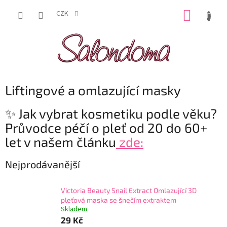
Přejít
NÁKUP
na
CZK
obsah
KOŠÍK
Liftingové a omlazující masky
✨ Jak vybrat kosmetiku podle věku?
Průvodce péčí o pleť od 20 do 60+
let v našem článku
zde:
Nejprodávanější
Victoria Beauty Snail Extract Omlazující 3D
pleťová maska se šnečím extraktem
Skladem
29 Kč