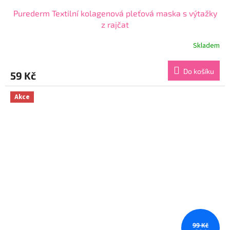
Purederm Textilní kolagenová pleťová maska s výtažky
z rajčat
Skladem
Průměrné
hodnocení
produktu
Do košíku
59 Kč
je
4,8
z
Akce
5
hvězdiček.
99 Kč