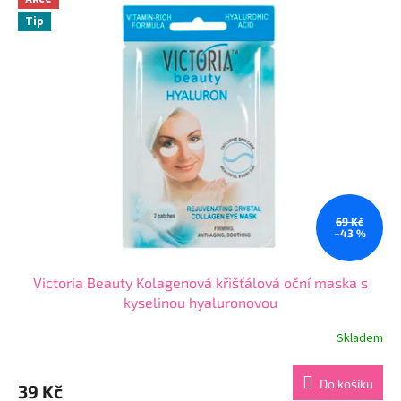
5
Tip
hvězdiček.
69 Kč
–43 %
Victoria Beauty Kolagenová křišťálová oční maska s
kyselinou hyaluronovou
Skladem
Průměrné
hodnocení
produktu
Do košíku
39 Kč
je