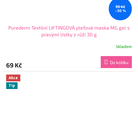
99 Kč
–30 %
Purederm Textilní LIFTINGOVÁ pleťová maska MG gel s
pravými lístky z růží 30 g
Skladem
Průměrné
hodnocení
produktu
Do košíku
69 Kč
je
4,8
z
Akce
5
Tip
hvězdiček.