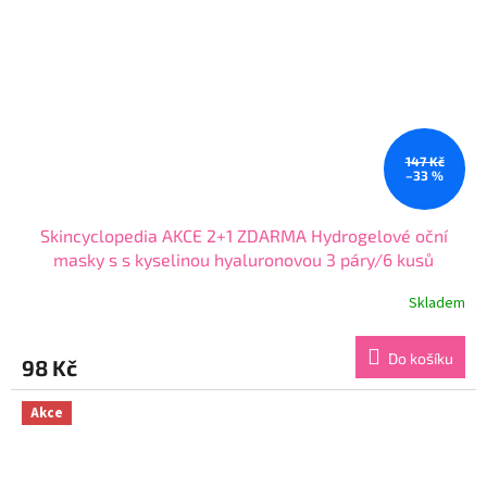
147 Kč
–33 %
Skincyclopedia AKCE 2+1 ZDARMA Hydrogelové oční
masky s s kyselinou hyaluronovou 3 páry/6 kusů
Skladem
Průměrné
hodnocení
produktu
Do košíku
98 Kč
je
5,0
z
Akce
5
hvězdiček.