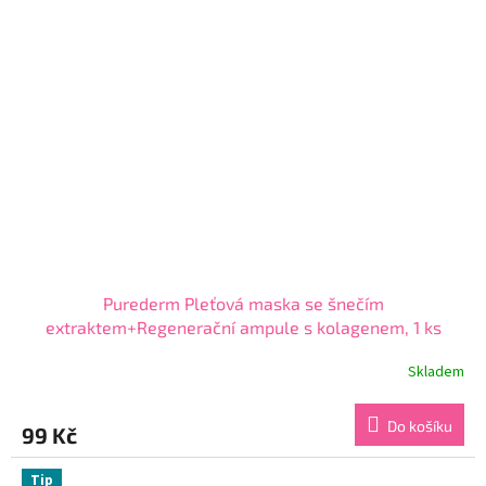
Purederm Pleťová maska se šnečím
extraktem+Regenerační ampule s kolagenem, 1 ks
Skladem
Průměrné
hodnocení
produktu
Do košíku
99 Kč
je
4,7
z
Tip