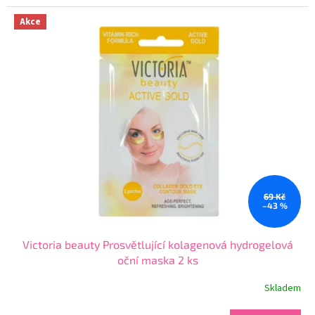
4,4
z
Akce
5
hvězdiček.
69 Kč
–43 %
Victoria beauty Prosvětlující kolagenová hydrogelová
oční maska 2 ks
Skladem
Průměrné
hodnocení