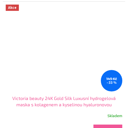
4,4
z
Akce
5
hvězdiček.
149 Kč
–33 %
Victoria beauty 24K Gold Silk Luxusní hydrogelová
maska s kolagenem a kyselinou hyaluronovou
Skladem
Průměrné
hodnocení
produktu