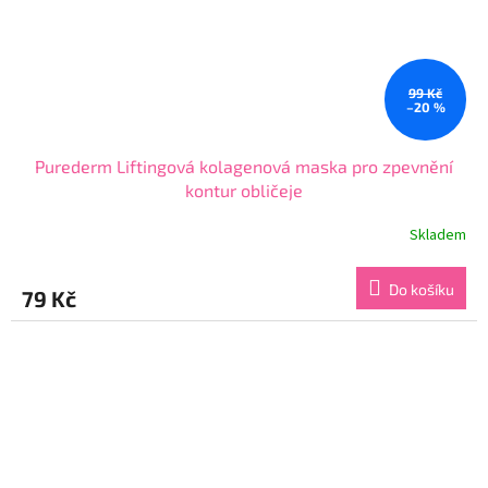
99 Kč
–20 %
Purederm Liftingová kolagenová maska pro zpevnění
kontur obličeje
Skladem
Průměrné
hodnocení
produktu
Do košíku
79 Kč
je
3,9
z
5
hvězdiček.