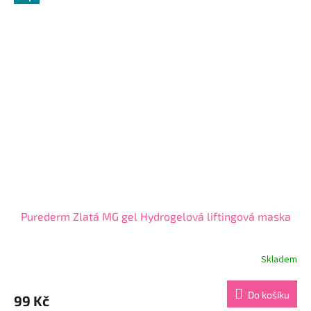
5
hvězdiček.
Purederm Zlatá MG gel Hydrogelová liftingová maska
Skladem
Průměrné
hodnocení
produktu
Do košíku
99 Kč
je