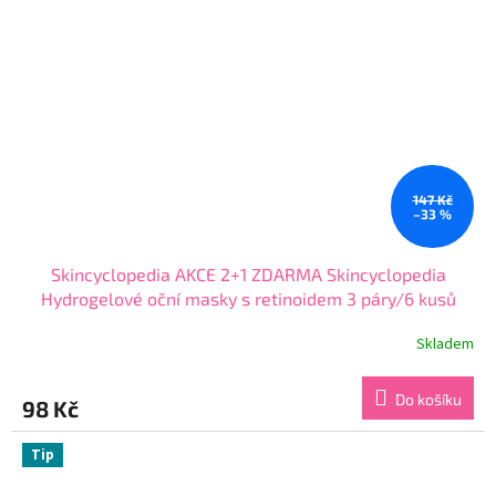
147 Kč
–33 %
Skincyclopedia AKCE 2+1 ZDARMA Skincyclopedia
Hydrogelové oční masky s retinoidem 3 páry/6 kusů
Skladem
Průměrné
hodnocení
produktu
Do košíku
98 Kč
je
5,0
z
Tip
5
hvězdiček.