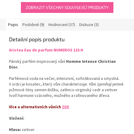
5
hvězdiček.
ZOBRAZIT VŠECHNY SOUVISEJÍCÍ PRODUKTY
Popis
Podobné (9)
Hodnocení (37)
Diskuze (3)
Detailní popis produktu
Aristea Eau de parfum NUMEROS 115 H
Pánský parfém inspirovaný vůní
Homme Intense Christian
Dior.
Parfémová voda na večer, intenzivní, sofistikovaná a smyslná.
V srdci je kosatec, který vůni charakterizuje. Vůni zjemňují jemné
pižmové tóny semen ibišku, zatímco virginský cedr a vetiver
tvoří harmonii vzácného, mužného a rafinovaného dřeva.
Více o alternativních vůních
ZDE
Složení:
Hlava:
vetiver