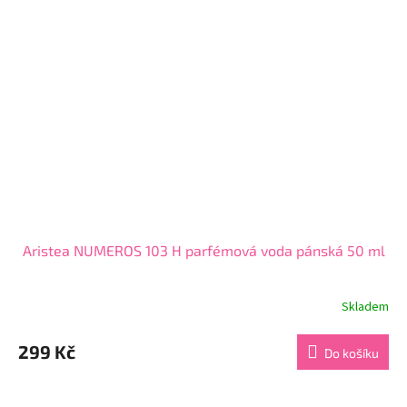
Aristea NUMEROS 103 H parfémová voda pánská 50 ml
Skladem
Průměrné
hodnocení
produktu
299 Kč
Do košíku
je
4,7
z