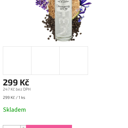
299 Kč
247 Kč bez DPH
Měrná
299 Kč / 1 ks
cena:
Skladem