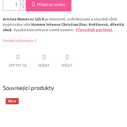
Přidat do košíku
Aristea Numeros 115 H
je intenzivní, sofistikovaná a smyslná vůně.
Inspirováno vůní
Homme Intense Christian Dior. K
větinová, dřevitá
vůně.
Vysoká koncentrace vonné esence.
Převodník parfémů.
Detailní informace
ZEPTAT SE
HLÍDAT
SDÍLET
Související produkty
Akce