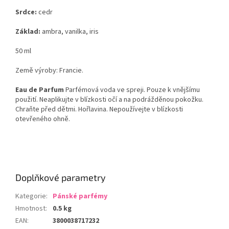
Srdce:
cedr
Základ:
ambra, vanilka, iris
50 ml
Země výroby: Francie.
Eau de Parfum
Parfémová voda ve spreji. Pouze k vnějšímu
použití. Neaplikujte v blízkosti očí a na podrážděnou pokožku.
Chraňte před dětmi. Hořlavina. Nepoužívejte v blízkosti
otevřeného ohně.
Doplňkové parametry
Kategorie
:
Pánské parfémy
Hmotnost
:
0.5 kg
EAN
:
3800038717232