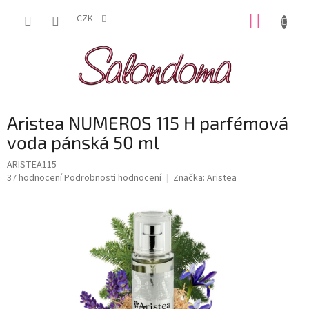
Přejít
NÁKUP
na
CZK
obsah
KOŠÍK
Aristea NUMEROS 115 H parfémová
voda pánská 50 ml
ARISTEA115
Průměrné
37 hodnocení
Podrobnosti hodnocení
Značka:
Aristea
hodnocení
produktu
je
4,2
z
5
hvězdiček.