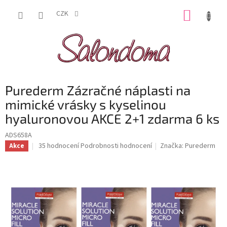
Přejít
NÁKUP
na
CZK
obsah
KOŠÍK
Purederm Zázračné náplasti na
mimické vrásky s kyselinou
hyaluronovou AKCE 2+1 zdarma 6 ks
ADS658A
Průměrné
35 hodnocení
Podrobnosti hodnocení
Značka:
Purederm
Akce
hodnocení
produktu
je
3,2
z
5
hvězdiček.