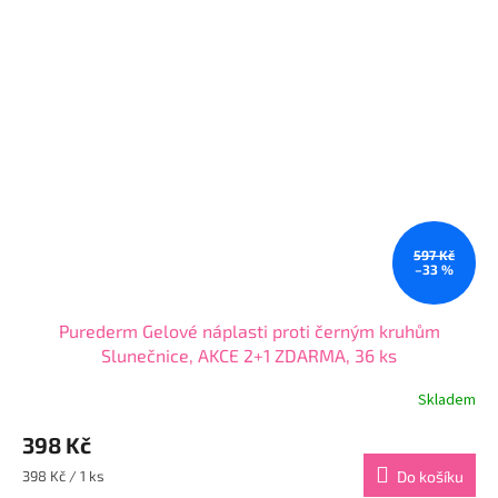
hvězdiček.
597 Kč
–33 %
Purederm Gelové náplasti proti černým kruhům
Slunečnice, AKCE 2+1 ZDARMA, 36 ks
Skladem
Průměrné
hodnocení
398 Kč
produktu
je
Měrná
398 Kč / 1 ks
Do košíku
4,6
cena: