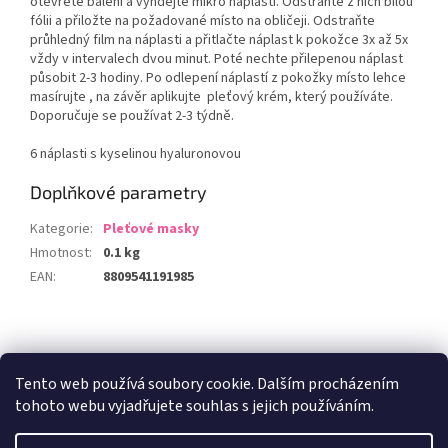
otevřete balení a vyndejte mikro náplasti. Odstraňte z nich bílou
fólii a přiložte na požadované místo na obličeji. Odstraňte
průhledný film na náplasti a přitlačte náplast k pokožce 3x až 5x
vždy v intervalech dvou minut. Poté nechte přilepenou náplast
působit 2-3 hodiny. Po odlepení náplastí z pokožky místo lehce
masírujte , na závěr aplikujte pleťový krém, který používáte.
Doporučuje se používat 2-3 týdně.
6 náplasti s kyselinou hyaluronovou
Doplňkové parametry
Kategorie
:
Pleťové masky
Hmotnost
:
0.1 kg
EAN
:
8809541191985
Z
á
Zboží.cz
Heureka.cz
p
Tento web používá soubory cookie. Dalším procházením
a
tohoto webu vyjadřujete souhlas s jejich používáním.
t
í