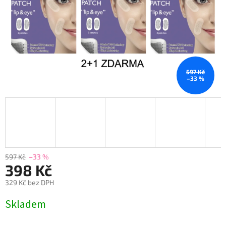
597 Kč
–33 %
597 Kč
–33 %
398 Kč
329 Kč bez DPH
Měrná
Skladem
cena: