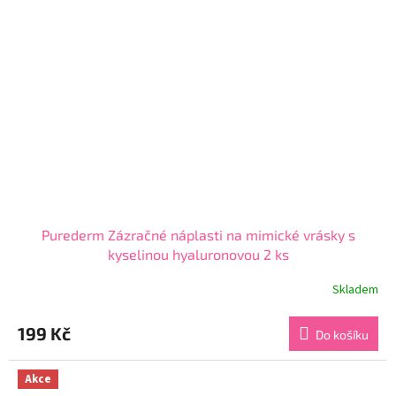
Purederm Zázračné náplasti na mimické vrásky s
kyselinou hyaluronovou 2 ks
Skladem
Průměrné
hodnocení
produktu
199 Kč
Do košíku
je
3,8
z
Akce
5