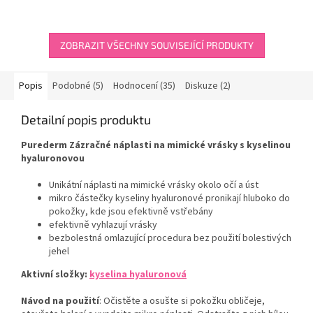
z
5
hvězdiček.
ZOBRAZIT VŠECHNY SOUVISEJÍCÍ PRODUKTY
Popis
Podobné (5)
Hodnocení (35)
Diskuze (2)
Detailní popis produktu
Purederm Zázračné náplasti na mimické vrásky s kyselinou
hyaluronovou
Unikátní náplasti na mimické vrásky okolo očí a úst
mikro částečky kyseliny hyaluronové pronikají hluboko do
pokožky, kde jsou efektivně vstřebány
efektivně vyhlazují vrásky
bezbolestná omlazující procedura bez použití bolestivých
jehel
Aktivní složky:
kyselina hyaluronová
Návod na použití
: Očistěte a osušte si pokožku obličeje,