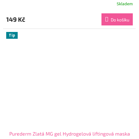
Skladem
Průměrné
hodnocení
produktu
149 Kč
Do košíku
je
4,7
z
Tip
5
hvězdiček.
Purederm Zlatá MG gel Hydrogelová liftingová maska