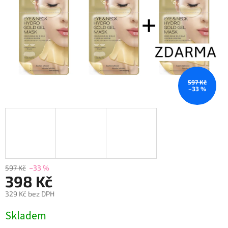
597 Kč
–33 %
597 Kč
–33 %
398 Kč
329 Kč bez DPH
Měrná
Skladem
cena: