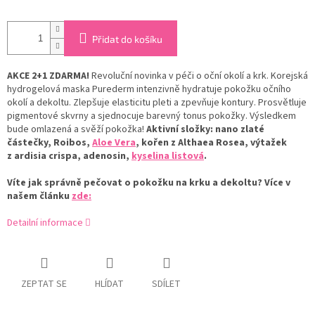
Přidat do košíku
AKCE 2+1 ZDARMA!
Revoluční novinka v péči o oční okolí a krk. Korejská
hydrogelová maska Purederm intenzivně hydratuje pokožku očního
okolí a dekoltu. Zlepšuje elasticitu pleti a zpevňuje kontury. Prosvětluje
pigmentové skvrny a sjednocuje barevný tonus pokožky. Výsledkem
bude omlazená a svěží pokožka!
Aktivní složky: nano zlaté
částečky, Roibos,
Aloe Vera
, kořen z Althaea Rosea, výtažek
z ardisia crispa, adenosin,
kyselina listová
.
Víte jak správně pečovat o pokožku na krku a dekoltu? Více v
našem článku
zde:
Detailní informace
ZEPTAT SE
HLÍDAT
SDÍLET