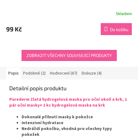
Skladem
Průměrné
hodnocení
produktu
99 Kč
Do košíku
je
4,4
z
5
hvězdiček.
ZOBRAZIT VŠECHNY SOUVISEJÍCÍ PRODUKTY
Popis
Podobné (2)
Hodnocení (67)
Diskuze (4)
Detailní popis produktu
Purederm Zlatá hydrogelová maska pro oční okolí a krk, 1
pár oční masky+ 1 ks hydrogelová maska na krk
Dokonalé přilnutí masky k pokožce
Intenzivní hydratace
Nedráždí pokožku, vhodná pro všechny typy
pokožek