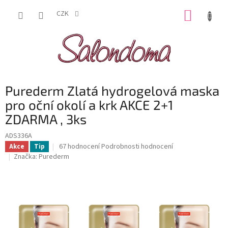
Přejít
NÁKUP
na
CZK
obsah
KOŠÍK
Purederm Zlatá hydrogelová maska
pro oční okolí a krk AKCE 2+1
ZDARMA , 3ks
ADS336A
Průměrné
67 hodnocení
Podrobnosti hodnocení
Akce
Tip
hodnocení
Značka:
Purederm
produktu
je
4,4
z
5
hvězdiček.