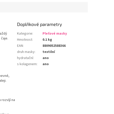
Doplňkové parametry
každý
Kategorie
:
Pleťové masky
 čaje.
Hmotnost
:
0.1 kg
EAN
:
8809052588366
druh masky
:
textilní
hydratační
:
ano
s kolagenem
:
ano
 pevné,
leji.
rozvíjí na