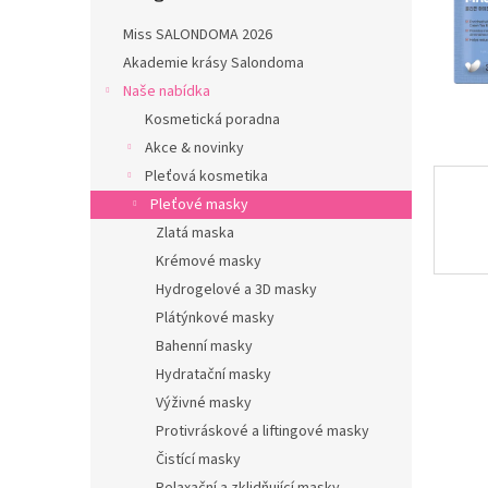
n
e
Miss SALONDOMA 2026
l
Akademie krásy Salondoma
Naše nabídka
Kosmetická poradna
Akce & novinky
Pleťová kosmetika
Pleťové masky
Zlatá maska
Krémové masky
Hydrogelové a 3D masky
Plátýnkové masky
Bahenní masky
Hydratační masky
Výživné masky
Protivráskové a liftingové masky
Čistící masky