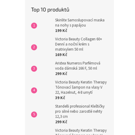
Top 10 produktů
Skinlite Samoslupovací maska
na nohy s papájou
199 Kč
Victoria Beauty Collagen 60+
Denní a noční krém s
matrixylem 50 ml
169 Kč
Aristea Numeros Parfémová
voda dámská 166 F, 50 ml
299 Kč
Victoria Beauty Keratin Therapy
Tónovací šampon na vlasy V
22, Hazelnut, 4-8 umytí
39 Kč
Standelli professional Kleštičky
pro silné nebo zarostlé nehty
12,3 cm
299 Kč
Victoria Beauty Keratin Therapy