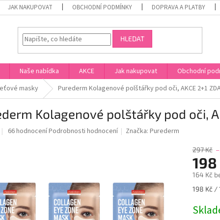
JAK NAKUPOVAT
OBCHODNÍ PODMÍNKY
DOPRAVA A PLATBY
HLEDAT
Naše nabídka
AKCE
Jak nakupovat
Obchodní pod
leťové masky
Purederm Kolagenové polštářky pod oči, AKCE 2+1 ZD
ederm Kolagenové polštářky pod oči, 
Průměrné
66 hodnocení
Podrobnosti hodnocení
Značka:
Purederm
hodnocení
produktu
297 Kč
–
je
198
4,0
164 Kč b
z
5
Měrná
198 Kč / 
hvězdiček.
cena:
Skla