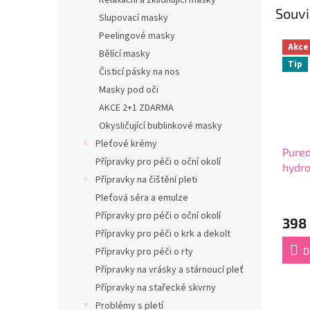
Relaxační a zklidňující masky
Souvi
Slupovací masky
Peelingové masky
Akce
Bělící masky
Tip
Čisticí pásky na nos
Masky pod oči
AKCE 2+1 ZDARMA
Okysličující bublinkové masky
Pleťové krémy
Pure
Přípravky pro péči o oční okolí
hydr
Přípravky na čištění pleti
oční 
Průmě
ZDAR
Pleťová séra a emulze
hodno
Přípravky pro péči o oční okolí
398
produ
Přípravky pro péči o krk a dekolt
je
4,4
D
Přípravky pro péči o rty
z
Přípravky na vrásky a stárnoucí pleť
5
Přípravky na stařecké skvrny
hvězdi
Problémy s pletí