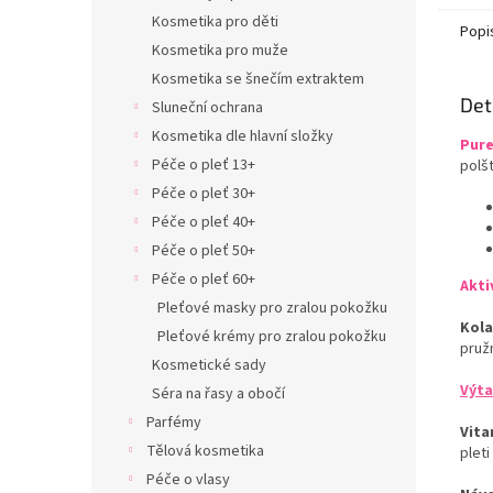
Kosmetika pro děti
Popi
Kosmetika pro muže
Kosmetika se šnečím extraktem
Det
Sluneční ochrana
Kosmetika dle hlavní složky
Pure
Péče o pleť 13+
polš
Péče o pleť 30+
Péče o pleť 40+
Péče o pleť 50+
Péče o pleť 60+
Akti
Pleťové masky pro zralou pokožku
Kol
Pleťové krémy pro zralou pokožku
pruž
Kosmetické sady
Výta
Séra na řasy a obočí
Parfémy
Vita
Tělová kosmetika
plet
Péče o vlasy