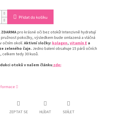
Přidat do košíku
1 ZDARMA
pro krásné oči bez otoků! Intenzivně hydratují
jí pružnost pokožky, výsledkem bude omlazená a vláčná
v očním okolí.
Aktivní složky:
kolagen
,
vitamín E
a
ze zeleného čaje.
Jedno balení obsahuje 15 párů očních
, celkem tedy 30 kusů.
edukci otoků v našem článku
zde:
informace
ZEPTAT SE
HLÍDAT
SDÍLET