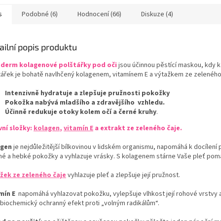
s
Podobné (6)
Hodnocení (66)
Diskuze (4)
ailní popis produktu
derm kolagenové polštářky pod oči
jsou účinnou pěstící maskou, kdy 
tářek je bohatě navlhčený kolagenem, vitamínem E a výtažkem ze zeleného
Intenzivně hydratuje a zlepšuje pružnosti pokožky
Pokožka nabývá mladšího a zdravějšího vzhledu.
Účinně redukuje otoky kolem očí a černé kruhy
.
vní složky:
kolagen
,
vitamín E
a extrakt ze zeleného čaje.
agen
je nejdůležitější bílkovinou v lidském organismu, napomáhá k docílení
né a hebké pokožky a vyhlazuje vrásky. S kolagenem stárne Vaše pleť poma
žek ze zeleného čaje
vyhlazuje pleť a zlepšuje její pružnost.
mín E
napomáhá vyhlazovat pokožku, vylepšuje vlhkost její rohové vrstvy a 
i biochemický ochranný efekt proti „volným radikálům“.