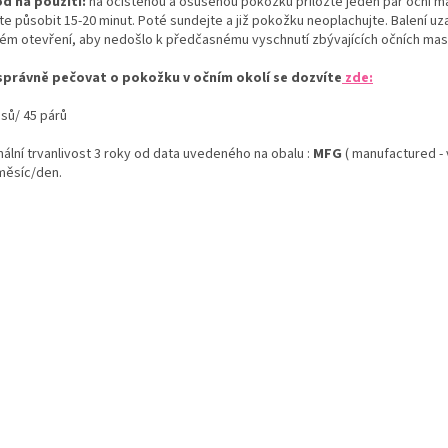
d na použití:
na očištěnou a osušenou pokožku přiložte jeden pár oční m
e působit 15-20 minut. Poté sundejte a již pokožku neoplachujte. Balení uz
ém otevření, aby nedošlo k předčasnému vyschnutí zbývajících očních ma
správně pečovat o pokožku v očním okolí se dozvíte
zde:
usů/ 45 párů
mální trvanlivost 3 roky od data uvedeného na obalu :
MFG
( manufactured -
měsíc/den.