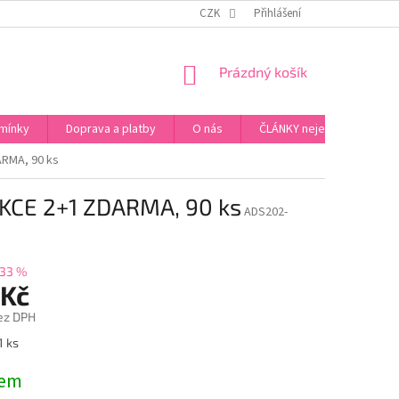
ZPŮSOB PLATBY ZA ZBOŽÍ
VZORKOVÁ PRODEJNA - PRAHA 5, JINONICE
CZK
Přihlášení
NÁKUPNÍ
Prázdný košík
KOŠÍK
mínky
Doprava a platby
O nás
ČLÁNKY nejen o Kosmetic
ARMA, 90 ks
AKCE 2+1 ZDARMA, 90 ks
ADS202-
33 %
 Kč
ez DPH
1 ks
dem