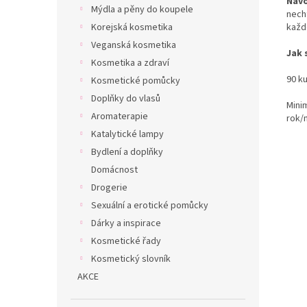
Návo
Mýdla a pěny do koupele
necht
každ
Korejská kosmetika
Veganská kosmetika
Jak 
Kosmetika a zdraví
90 k
Kosmetické pomůcky
Doplňky do vlasů
Mini
Aromaterapie
rok/
Katalytické lampy
Bydlení a doplňky
Domácnost
Drogerie
Sexuální a erotické pomůcky
Dárky a inspirace
Kosmetické řady
Kosmetický slovník
AKCE