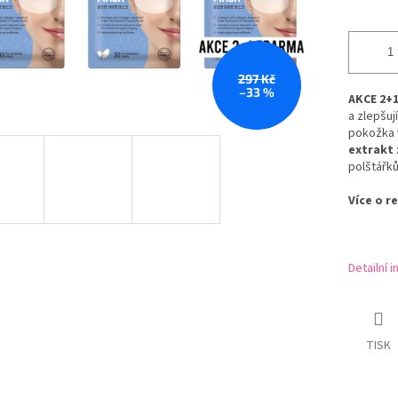
297 Kč
–33 %
AKCE 2+
a zlepšu
pokožka 
extrakt 
polštářků
Více o r
Detailní 
TISK