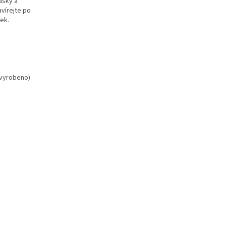
asky a
avírejte po
sek.
 vyrobeno)