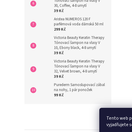
Tónovací šampon na vlasy V
30, Coffee, 4-8 umytí
39 Kč
Aristea NUMEROS 120 F
parfémová voda dámská 50 ml
299 Kč
Victoria Beauty Keratin Therapy
Tónovací šampon na vlasy V
10, Ebony black, 4-8 umytí
39 Kč
Victoria Beauty Keratin Therapy
Tónovací šampon na vlasy V
32, Velvet brown, 4-8 umytí
39 Kč
Purederm Samoslupovací zábal
na nohy, 1 pár ponožek
99 Kč
Z
á
Tento web p
p
vyjadřujete s
a