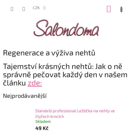
Přejít
NÁKUP
na
CZK
obsah
KOŠÍK
Regenerace a výživa nehtů
Tajemství krásných nehtů: Jak o ně
správně pečovat každý den v našem
článku
zde:
Nejprodávanější
Standelli professional Leštička na nehty ve
čtyřech krocích
Skladem
49 Kč