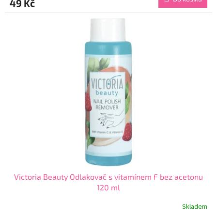
49 Kč
je
4,3
z
5
hvězdiček.
Victoria Beauty Odlakovač s vitamínem F bez acetonu
120 ml
Skladem