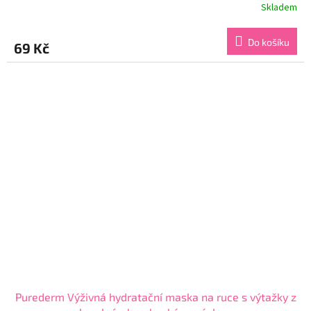
Skladem
Průměrné
hodnocení
produktu
Do košíku
69 Kč
je
4,8
z
5
hvězdiček.
Purederm Výživná hydratační maska na ruce s výtažky z