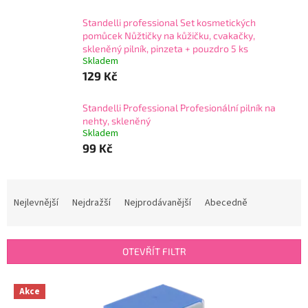
Standelli professional Set kosmetických
pomůcek Nůžtičky na kůžičku, cvakačky,
skleněný pilník, pinzeta + pouzdro 5 ks
Skladem
129 Kč
Standelli Professional Profesionální pilník na
nehty, skleněný
Skladem
99 Kč
Ř
a
Nejlevnější
Nejdražší
Nejprodávanější
Abecedně
z
e
n
OTEVŘÍT FILTR
í
p
V
r
Akce
ý
o