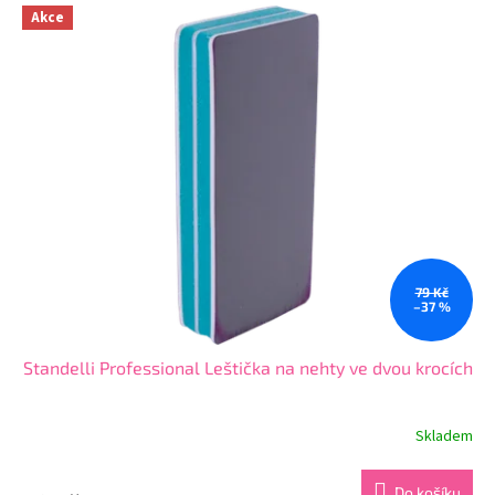
z
Akce
5
hvězdiček.
79 Kč
–37 %
Standelli Professional Leštička na nehty ve dvou krocích
Skladem
Průměrné
hodnocení
produktu
Do košíku