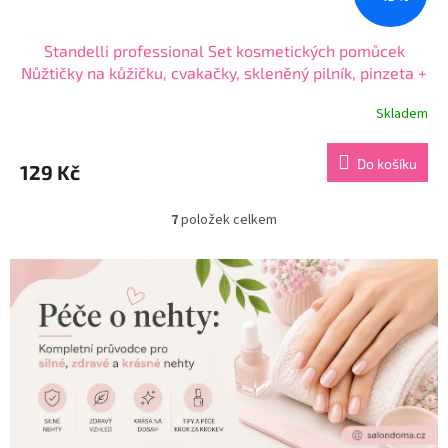
Standelli professional Set kosmetických pomůcek
Nůžtičky na kůžičku, cvakačky, skleněný pilník, pinzeta +
pouzdro 5 ks
Skladem
Průměrné
hodnocení
produktu
Do košíku
129 Kč
je
5,0
z
7
položek celkem
O
5
v
hvězdiček.
l
á
d
a
c
í
p
r
v
k