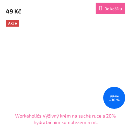
Do košíku
49 Kč
Akce
99 Kč
–30 %
Workaholic´s Výživný krém na suché ruce s 20%
hydratačním komplexem 5 mL