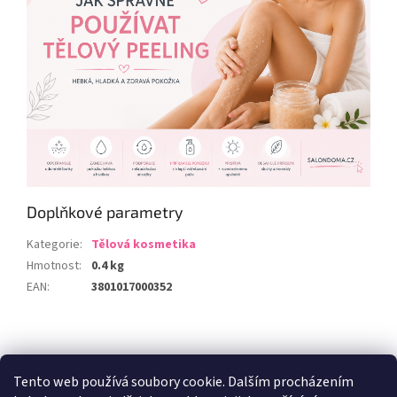
Doplňkové parametry
Kategorie
:
Tělová kosmetika
Hmotnost
:
0.4 kg
EAN
:
3801017000352
Z
á
Zboží.cz
Heureka.cz
p
Tento web používá soubory cookie. Dalším procházením