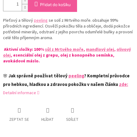
Přidat do košíku
Pleťový a tělový
peeling
se solí z Mrtvého moře. obsahuje 99%
přírodních ingrediencí. Osvěží pokožku těla a obličeje, dodá pokožce
potřebné minerály, odstraní z jejího povrchu odumřelé buňky a provoní
celé tělo příjemným aroma.
Aktivní složky: 100%
sůl z Mrtvého moře
,
mandlový olej
,
olivový
olej
, esenciální olej z grepu, olej z konopného semínka,
avokádové máslo.
🌸
Jak správně používat tělový
peeling
? Kompletní průvodce
pro hebkou, hladkou a zdravou pokožku v našem článku
zde:
Detailní informace
ZEPTAT SE
HLÍDAT
SDÍLET