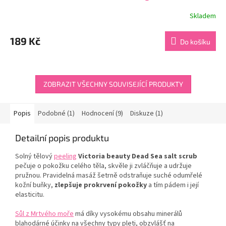
Skladem
Průměrné
hodnocení
produktu
189 Kč
Do košíku
je
5,0
z
5
hvězdiček.
ZOBRAZIT VŠECHNY SOUVISEJÍCÍ PRODUKTY
Popis
Podobné (1)
Hodnocení (9)
Diskuze (1)
Detailní popis produktu
Solný tělový
peeling
Victoria beauty Dead Sea salt scrub
pečuje o pokožku celého těla, skvěle ji zvláčňuje a udržuje
pružnou. Pravidelná masáž šetrně odstraňuje suché odumřelé
kožní buňky,
zlepšuje prokrvení pokožky
a tím pádem i její
elasticitu.
Sůl z Mrtvého moře
má díky vysokému obsahu minerálů
blahodárné účinky na všechny typy pleti, obzvlášť na