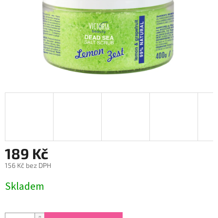
189 Kč
156 Kč bez DPH
Měrná
Skladem
cena: