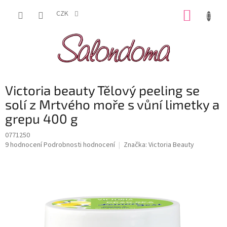
Přejít
NÁKUP
na
CZK
obsah
KOŠÍK
Victoria beauty Tělový peeling se
solí z Mrtvého moře s vůní limetky a
grepu 400 g
0771250
Průměrné
9 hodnocení
Podrobnosti hodnocení
Značka:
Victoria Beauty
hodnocení
produktu
je
4,7
z
5
hvězdiček.