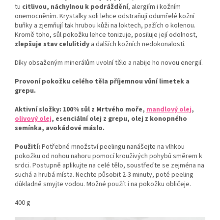
tu
citlivou, náchylnou k podráždění
, alergiím i kožním
onemocněním. Krystalky soli lehce odstraňují odumřelé kožní
buňky a
zjemňují tak hrubou kůži na loktech, pažích o kolenou.
Kromě toho, sůl pokožku lehce tonizuje, posiluje její odolnost,
zlepšuje stav celulitidy
a dalších kožních nedokonalostí.
Díky obsaženým minerálům uvolní tělo a nabije ho novou energií.
Provoní pokožku celého těla příjemnou vůní limetek a
grepu.
Aktivní složky: 100% sůl z Mrtvého moře,
mandlový olej
,
olivový olej
, esenciální olej z grepu, olej z konopného
semínka, avokádové máslo.
Použití:
Potřebné množství peelingu nanášejte na vlhkou
pokožku od nohou nahoru pomocí krouživých pohybů směrem k
srdci. Postupně aplikujte na celé tělo, soustřeďte se zejména na
suchá a hrubá místa. Nechte působit 2-3 minuty, poté peeling
důkladně smyjte vodou. Možné použít i na pokožku obličeje.
400 g