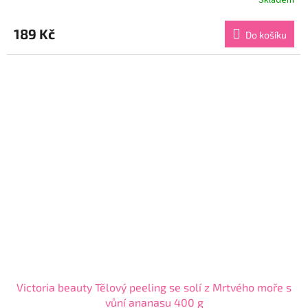
Skladem
Průměrné
hodnocení
produktu
189 Kč
Do košíku
je
4,7
z
5
hvězdiček.
Victoria beauty Tělový peeling se solí z Mrtvého moře s
vůní ananasu 400 g