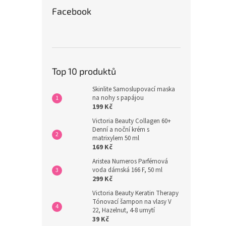
Facebook
Top 10 produktů
Skinlite Samoslupovací maska
na nohy s papájou
199 Kč
Victoria Beauty Collagen 60+
Denní a noční krém s
matrixylem 50 ml
169 Kč
Aristea Numeros Parfémová
voda dámská 166 F, 50 ml
299 Kč
Victoria Beauty Keratin Therapy
Tónovací šampon na vlasy V
22, Hazelnut, 4-8 umytí
39 Kč