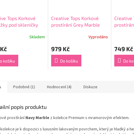
ive Tops Korkové
Creative Tops Korkové
Creative
žky pod skleničky
prostírání Grey Marble
prostírá
Marble 10,5x10,5 6
velké 40x29 cm 4 ks
malé 29x
Skladem
Vyprodáno
rné
Průměrné
Průměrné
cení
hodnocení
hodnocení
 Kč
979 Kč
749 Kč
ktu
produktu
produktu
je
je
4,0
3,8
o košíku
Do košíku
Do ko
z
z
5
5
ček.
hvězdiček.
hvězdiček.
s
Podobné (1)
Hodnocení (4)
Diskuze
ailní popis produktu
ové prostírání
Navy Marble
z kolekce Premium s mramorovým efektem.
 kolekce je k dispozici s luxusním lakovaným povrchem, který je hladký a h