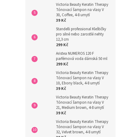
Victoria Beauty Keratin Therapy
Tónovací šampon na vlasy V
30, Coffee, 4-8 umytí
39 Kč
Standelli professional Kleštičky
pro silné nebo zarostlé nehty
12,3 cm
299 Kč
Aristea NUMEROS 120 F
parfémová voda dámská 50 ml
299 Kč
Victoria Beauty Keratin Therapy
Tónovací šampon na vlasy V
10, Ebony black, 4-8 umytí
39 Kč
Victoria Beauty Keratin Therapy
Tónovací šampon na vlasy V
21, Medium brown, 4-8 umytí
39 Kč
Victoria Beauty Keratin Therapy
Tónovací šampon na vlasy V
32, Velvet brown, 4-8 umytí