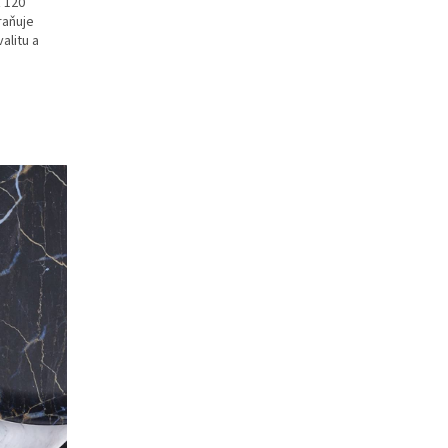
ž 120
raňuje
alitu a