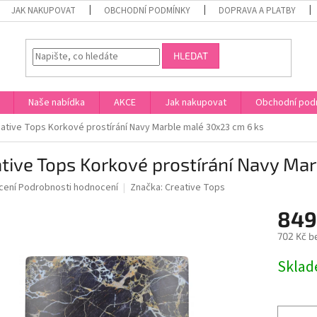
JAK NAKUPOVAT
OBCHODNÍ PODMÍNKY
DOPRAVA A PLATBY
HLEDAT
Naše nabídka
AKCE
Jak nakupovat
Obchodní pod
ative Tops Korkové prostírání Navy Marble malé 30x23 cm 6 ks
tive Tops Korkové prostírání Navy Ma
né
cení
Podrobnosti hodnocení
Značka:
Creative Tops
ní
849
u
702 Kč b
Měrná
Skla
cena:
ek.