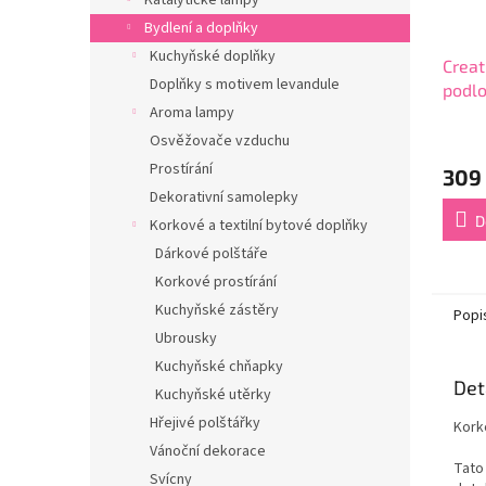
Katalytické lampy
Bydlení a doplňky
Kuchyňské doplňky
Creat
Doplňky s motivem levandule
podlo
Aroma lampy
Grey 
Průmě
ks
Osvěžovače vzduchu
hodno
Prostírání
309
produ
Dekorativní samolepky
je
5,0
D
Korkové a textilní bytové doplňky
z
Dárkové polštáře
5
hvězdi
Korkové prostírání
Kuchyňské zástěry
Popi
Ubrousky
Kuchyňské chňapky
Det
Kuchyňské utěrky
Hřejivé polštářky
Kork
Vánoční dekorace
Tato
Svícny