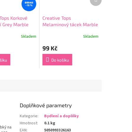
produkt
899 Kč
–16 %
 Tops Korkové
Creative Tops
ní Grey Marble
Melaminový tácek Marble
21 6 ks
21 × 14 × 2 cm
Skladem
Skladem
99 Kč
šíku
Do košíku
Doplňkové parametry
Kategorie
:
Bydlení a doplňky
Hmotnost
:
0.1 kg
ebký na
EAN
:
5050993326163