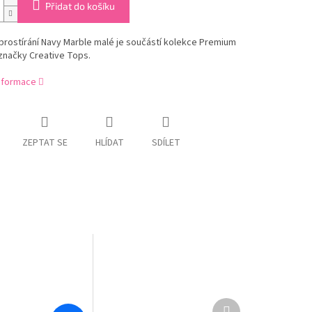
Přidat do košíku
rostírání Navy Marble malé je součástí kolekce Premium
značky Creative Tops.
informace
ZEPTAT SE
HLÍDAT
SDÍLET
Další