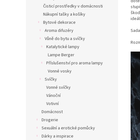
dote
Čisticí prostředky v domácnosti
stup
škod
Nákupní tašky a košíky
ideál
Bytové dekorace
Sada
Aroma difuzéry
Vůně do bytu a svíčky
Rozm
Katalytické lampy
Lampe Berger
Příslušenství pro aroma lampy
Vonné vosky
Svíčky
Vonné svíčky
Vánoční
Votivní
Domácnost
Drogerie
Sexuální a erotické pomůcky
Dárky a inspirace