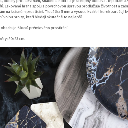
k, odolný proti skvrnám, snadno se otírá a je schopný odolávat teplotám a
ňů. Lakované hrana spolu s povrchovou úpravou prodlužuje životnost a zab
ám na krásném prostírání. Tloušťka 5 mm a vysoce kvalitní korek zaručují kv
ní volbu pro ty, kteří hledají skutečně to nejlepší.
 obsahuje 6 kusů prémiového prostírání.
ěry: 30x23 cm.