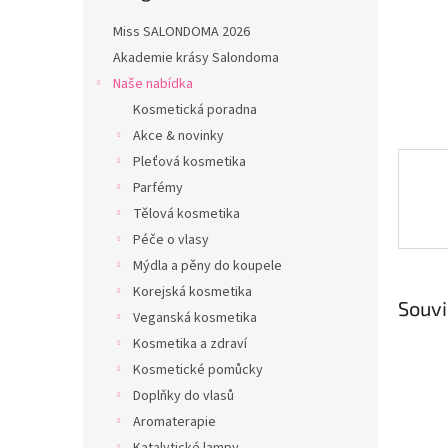
n
e
Miss SALONDOMA 2026
l
Akademie krásy Salondoma
Naše nabídka
Kosmetická poradna
Akce & novinky
Pleťová kosmetika
Parfémy
Tělová kosmetika
Péče o vlasy
Mýdla a pěny do koupele
Korejská kosmetika
Souvi
Veganská kosmetika
Kosmetika a zdraví
Kosmetické pomůcky
Doplňky do vlasů
Aromaterapie