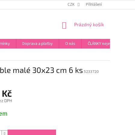
ZPŮSOB PLATBY ZA ZBOŽÍ
VZORKOVÁ PRODEJNA - PRAHA 5, JINONICE
CZK
Přihlášení
NÁKUPNÍ
Prázdný košík
KOŠÍK
mínky
Doprava a platby
O nás
ČLÁNKY nejen o Kosmetic
rble malé 30x23 cm 6 ks
5233720
 Kč
ez DPH
dem