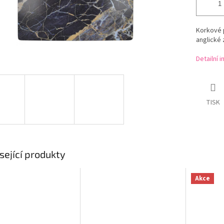
Korkové p
anglické 
Detailní 
TISK
sející produkty
Akce