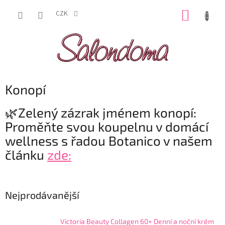
Přejít
NÁKUP
na
CZK
obsah
KOŠÍK
Konopí
🌿Zelený zázrak jménem konopí:
Proměňte svou koupelnu v domácí
wellness s řadou Botanico v našem
článku
zde:
Nejprodávanější
Victoria Beauty Collagen 60+ Denní a noční krém