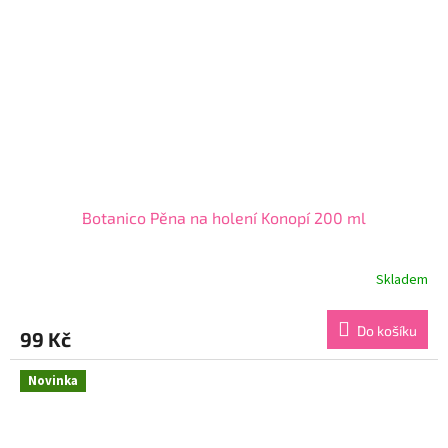
Botanico Pěna na holení Konopí 200 ml
Skladem
Průměrné
hodnocení
produktu
Do košíku
99 Kč
je
5,0
z
Novinka
5
hvězdiček.