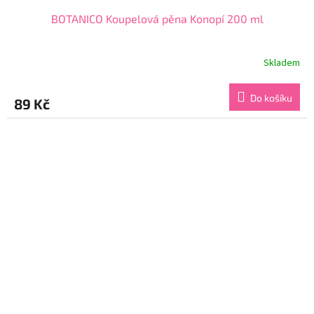
BOTANICO Koupelová pěna Konopí 200 ml
Skladem
Průměrné
hodnocení
produktu
Do košíku
89 Kč
je
5,0
z
5
hvězdiček.