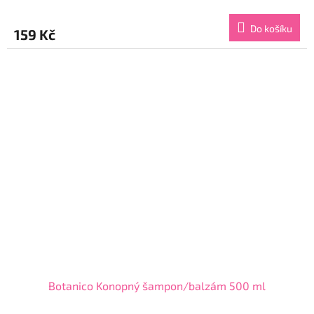
hodnocení
produktu
Do košíku
159 Kč
je
4,4
z
5
hvězdiček.
Botanico Konopný šampon/balzám 500 ml