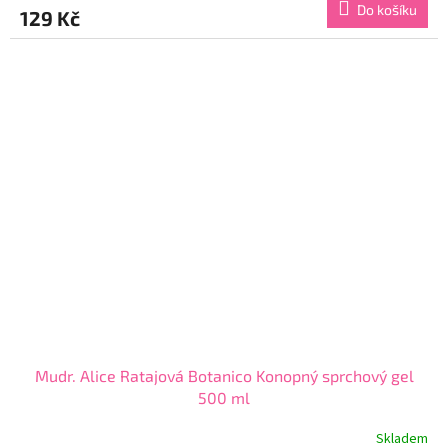
Do košíku
129 Kč
je
4,3
z
5
hvězdiček.
Mudr. Alice Ratajová Botanico Konopný sprchový gel
500 ml
Skladem
Průměrné