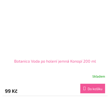
Botanico Voda po holení jemná Konopí 200 ml
Skladem
Průměrné
hodnocení
produktu
Do košíku
99 Kč
je
4,7
z
5
hvězdiček.