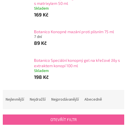
s matrixylem 50 ml
Skladem
169 Kč
Botanico Konopné mazání proti plísním 75 ml
7 dní
89 Kč
Botanico Speciální konopný gel na křečové žíly s
extraktem konopí 100 ml
Skladem
198 Kč
Ř
a
Nejlevnější
Nejdražší
Nejprodávanější
Abecedně
z
e
n
OTEVŘÍT FILTR
í