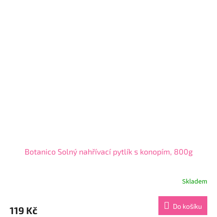
5
hvězdiček.
Botanico Solný nahřívací pytlík s konopím, 800g
Skladem
Průměrné
hodnocení
produktu
Do košíku
119 Kč
je