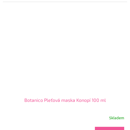
3,7
z
5
hvězdiček.
Botanico Pleťová maska Konopí 100 ml
Skladem
Průměrné
hodnocení
produktu