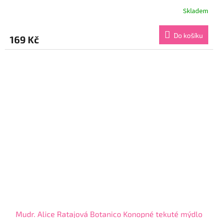
Skladem
Průměrné
hodnocení
produktu
Do košíku
169 Kč
je
4,5
z
5
hvězdiček.
Mudr. Alice Ratajová Botanico Konopné tekuté mýdlo