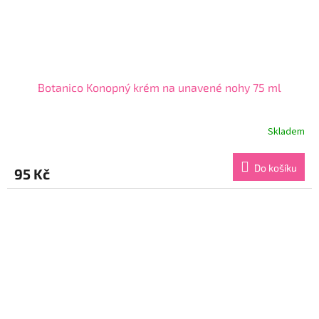
Botanico Konopný krém na unavené nohy 75 ml
Skladem
Průměrné
hodnocení
produktu
Do košíku
95 Kč
je
5,0
z
5
hvězdiček.