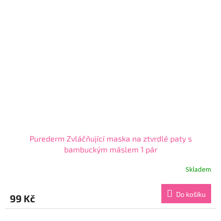
Purederm Zvláčňující maska na ztvrdlé paty s
bambuckým máslem 1 pár
Skladem
Průměrné
hodnocení
produktu
Do košíku
99 Kč
je
4,4
z