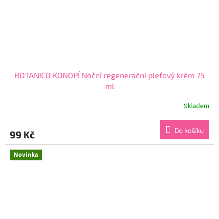
BOTANICO KONOPÍ Noční regenerační pleťový krém 75
ml
Skladem
Průměrné
hodnocení
produktu
Do košíku
99 Kč
je
3,7
z
Novinka
5
hvězdiček.