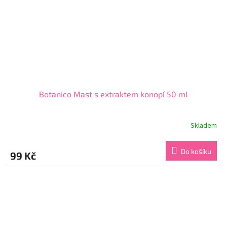
Botanico Mast s extraktem konopí 50 ml
Skladem
Průměrné
hodnocení
produktu
Do košíku
99 Kč
je
4,5
z
5
hvězdiček.