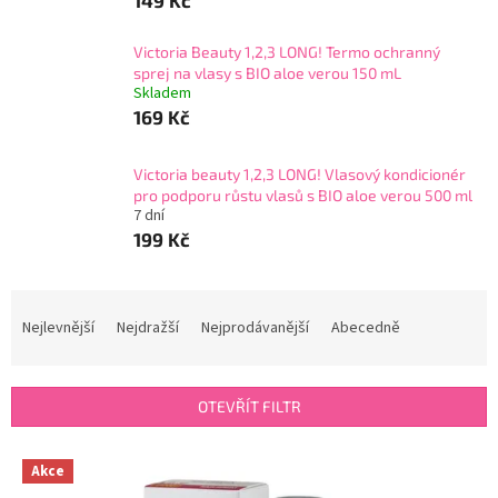
149 Kč
Victoria Beauty 1,2,3 LONG! Termo ochranný
sprej na vlasy s BIO aloe verou 150 mL
Skladem
169 Kč
Victoria beauty 1,2,3 LONG! Vlasový kondicionér
pro podporu růstu vlasů s BIO aloe verou 500 ml
7 dní
199 Kč
Ř
a
Nejlevnější
Nejdražší
Nejprodávanější
Abecedně
z
e
n
OTEVŘÍT FILTR
í
p
V
r
Akce
ý
o