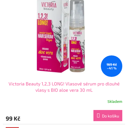
p
d
i
u
s
k
p
t
r
ů
o
d
u
k
t
ů
169 Kč
–41 %
Victoria Beauty 1,2,3 LONG! Vlasové sérum pro dlouhé
vlasy s BIO aloe vera 30 mL
Skladem
Průměrné
hodnocení
produktu
Do košíku
99 Kč
je
4,5