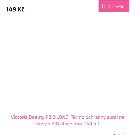
produktu
Do košíku
149 Kč
je
4,0
z
5
hvězdiček.
Victoria Beauty 1,2,3 LONG! Termo ochranný sprej na
vlasy s BIO aloe verou 150 mL