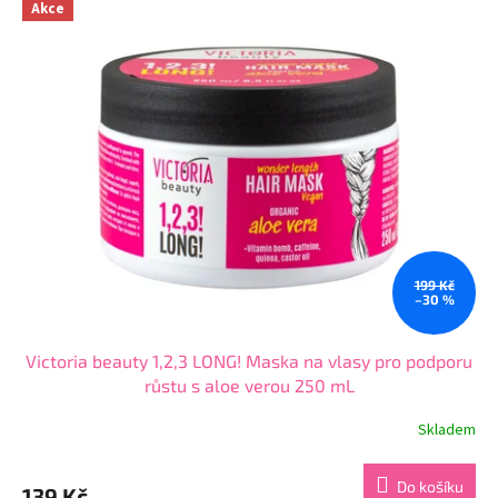
z
Akce
5
hvězdiček.
199 Kč
–30 %
Victoria beauty 1,2,3 LONG! Maska na vlasy pro podporu
růstu s aloe verou 250 mL
Skladem
Průměrné
hodnocení
produktu
Do košíku
139 Kč
je