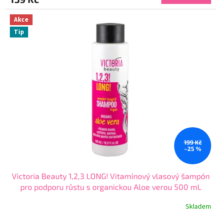
4,3
z
Akce
5
Tip
hvězdiček.
199 Kč
–25 %
Victoria Beauty 1,2,3 LONG! Vitamínový vlasový šampón
pro podporu růstu s organickou Aloe verou 500 mL
Skladem
Průměrné
hodnocení