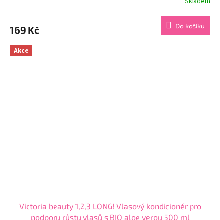
Skladem
Průměrné
hodnocení
produktu
Do košíku
169 Kč
je
4,4
z
Akce
5
hvězdiček.
Victoria beauty 1,2,3 LONG! Vlasový kondicionér pro
podporu růstu vlasů s BIO aloe verou 500 ml