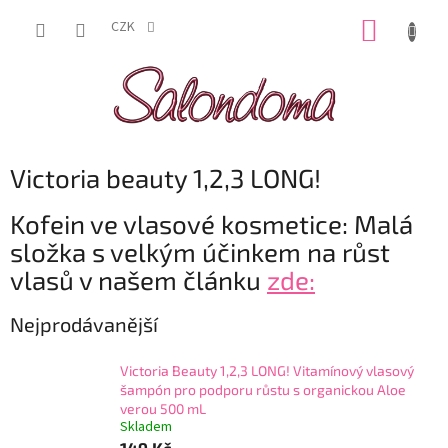
Přejít
NÁKUP
na
CZK
obsah
KOŠÍK
Victoria beauty 1,2,3 LONG!
Kofein ve vlasové kosmetice: Malá
složka s velkým účinkem na růst
vlasů v našem článku
zde:
Nejprodávanější
Victoria Beauty 1,2,3 LONG! Vitamínový vlasový
šampón pro podporu růstu s organickou Aloe
verou 500 mL
Skladem