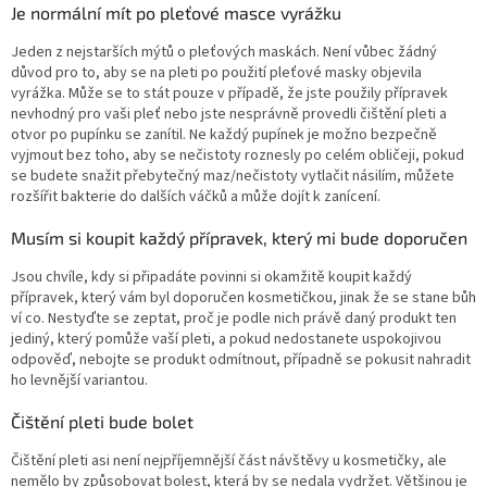
Je normální mít po pleťové masce vyrážku
Jeden z nejstarších mýtů o pleťových maskách. Není vůbec žádný
důvod pro to, aby se na pleti po použití pleťové masky objevila
vyrážka. Může se to stát pouze v případě, že jste použily přípravek
nevhodný pro vaši pleť nebo jste nesprávně provedli čištění pleti a
otvor po pupínku se zanítil. Ne každý pupínek je možno bezpečně
vyjmout bez toho, aby se nečistoty roznesly po celém obličeji, pokud
se budete snažit přebytečný maz/nečistoty vytlačit násilím, můžete
rozšířit bakterie do dalších váčků a může dojít k zanícení.
Musím si koupit každý přípravek, který mi bude doporučen
Jsou chvíle, kdy si připadáte povinni si okamžitě koupit každý
přípravek, který vám byl doporučen kosmetičkou, jinak že se stane bůh
ví co. Nestyďte se zeptat, proč je podle nich právě daný produkt ten
jediný, který pomůže vaší pleti, a pokud nedostanete uspokojivou
odpověď, nebojte se produkt odmítnout, případně se pokusit nahradit
ho levnější variantou.
Čištění pleti bude bolet
Čištění pleti asi není nejpříjemnější část návštěvy u kosmetičky, ale
nemělo by způsobovat bolest, která by se nedala vydržet. Většinou je