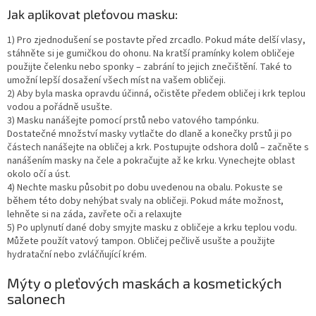
Jak aplikovat pleťovou masku:
1) Pro zjednodušení se postavte před zrcadlo. Pokud máte delší vlasy,
stáhněte si je gumičkou do ohonu. Na kratší pramínky kolem obličeje
použijte čelenku nebo sponky – zabrání to jejich znečištění. Také to
umožní lepší dosažení všech míst na vašem obličeji.
2) Aby byla maska opravdu účinná, očistěte předem obličej i krk teplou
vodou a pořádně usušte.
3) Masku nanášejte pomocí prstů nebo vatového tampónku.
Dostatečné množství masky vytlačte do dlaně a konečky prstů ji po
částech nanášejte na obličej a krk. Postupujte odshora dolů – začněte s
nanášením masky na čele a pokračujte až ke krku. Vynechejte oblast
okolo očí a úst.
4) Nechte masku působit po dobu uvedenou na obalu. Pokuste se
během této doby nehýbat svaly na obličeji. Pokud máte možnost,
lehněte si na záda, zavřete oči a relaxujte
5) Po uplynutí dané doby smyjte masku z obličeje a krku teplou vodu.
Můžete použít vatový tampon. Obličej pečlivě usušte a použijte
hydratační nebo zvláčňující krém.
Mýty o pleťových maskách a kosmetických
salonech