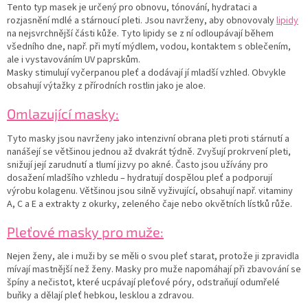
Tento typ masek je určený pro obnovu, tónování, hydrataci a
rozjasnění mdlé a stárnoucí pleti. Jsou navrženy, aby obnovovaly
lipidy
na nejsvrchnější části kůže. Tyto lipidy se z ní odloupávají během
všedního dne, např. při mytí mýdlem, vodou, kontaktem s oblečením,
ale i vystavováním UV paprskům.
Masky stimulují vyčerpanou pleť a dodávají jí mladší vzhled. Obvykle
obsahují výtažky z přírodních rostlin jako je aloe.
Omlazující masky:
Tyto masky jsou navrženy jako intenzivní obrana pleti proti stárnutí a
nanášejí se většinou jednou až dvakrát týdně. Zvyšují prokrvení pleti,
snižují její zarudnutí a tlumí jizvy po akné. Často jsou užívány pro
dosažení mladšího vzhledu – hydratují dospělou pleť a podporují
výrobu kolagenu. Většinou jsou silně vyživující, obsahují např. vitaminy
A, C a E a extrakty z okurky, zeleného čaje nebo okvětních lístků růže.
Pleťové masky pro muže:
Nejen ženy, ale i muži by se měli o svou pleť starat, protože ji zpravidla
mívají mastnější než ženy. Masky pro muže napomáhají při zbavování se
špíny a nečistot, které ucpávají pleťové póry, odstraňují odumřelé
buňky a dělají pleť hebkou, lesklou a zdravou.