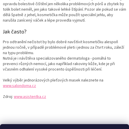
opravdu bolestivé čištění jen několika problémových pórů a zbytek by
tolik bolet neměl, jen jako takové lehké štípání. Pozor ale pokud se vám
dělá špatně z jehel, kosmetička může použít speciální jehlu, aby
narušila zanícený váček a lépe provedla vyjmutí.
Jak často?
Pro odtranění nečistot by bylo dobré navštívit kosmetičku alespoň
jednou ročně, v případě problémové pleti i jednou za čtvrt roku, záleží
na typu problému.
Nutná je i návštěva specializovaného dermatologa - pomáhá to
prevenci různých nemocí, jako například rakoviny kůže, kde je při
včasném odhalení vysoké procento úspěšnosti při léčení.
Velký výběr jednorázových pleťových masek naleznete na
www.salondoma.cz
Zdroj:
www.asistentka.cz
Z
á
Zboží.cz
Heureka.cz