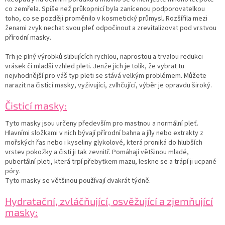
co zemřela. Spíše než průkopnicí byla zanícenou podporovatelkou
toho, co se později proměnilo v kosmetický průmysl. Rozšířila mezi
ženami zvyk nechat svou pleť odpočinout a zrevitalizovat pod vrstvou
přírodní masky.
Trh je plný výrobků slibujících rychlou, naprostou a trvalou redukci
vrásek či mladší vzhled pleti. Jenže jich je tolik, že vybrat tu
nejvhodnější pro váš typ pleti se stává velkým problémem. Můžete
narazit na čisticí masky, vyživující, zvlhčující, výběr je opravdu široký.
Čisticí masky:
Tyto masky jsou určeny především pro mastnou a normální pleť.
Hlavními složkami v nich bývají přírodní bahna a jíly nebo extrakty z
mořských řas nebo i kyseliny glykolové, která proniká do hlubších
vrstev pokožky a čistí ji tak zevnitř. Pomáhají většinou mladé,
pubertální pleti, která trpí přebytkem mazu, leskne se a trápí ji ucpané
póry.
Tyto masky se většinou používají dvakrát týdně.
Hydratační, zvláčňující, osvěžující a zjemňující
masky: