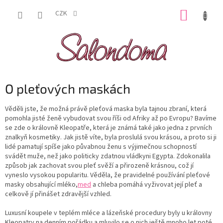
Přejít
NÁKUP
na
CZK
obsah
KOŠÍK
O pleťových maskách
Věděli jste, že možná právě pleťová maska byla tajnou zbraní, která
pomohla jisté ženě vybudovat svou říši od Afriky až po Evropu? Bavíme
se zde o královně Kleopatře, která je známá také jako jedna z prvních
znalkyň kosmetiky. Jak jistě víte, byla proslulá svou krásou, a proto si ji
lidé pamatují spíše jako půvabnou ženu s výjimečnou schopností
svádět muže, než jako politicky zdatnou vládkyni Egypta. Zdokonalila
způsob jak zachovat svou pleť svěží a přirozeně krásnou, což jí
vyneslo vysokou popularitu. Věděla, že pravidelné používání pleťové
masky obsahující mléko,
med
a chleba pomáhá vyživovat její pleť a
celkově jí přinášet zdravější vzhled.
Luxusní koupele v teplém mléce a lázeňské procedury byly u královny
Kleopatry na denním pořádku a mluvilo se o nich ještě mnoho let poté